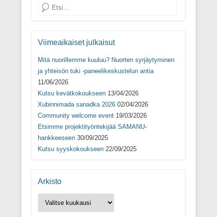
n
Search
a
s
s
a
)
Viimeaikaiset julkaisut
Mitä nuorillemme kuuluu? Nuorten syrjäytyminen
ja yhteisön tuki -paneelikeskustelun antia
11/06/2026
Kutsu kevätkokoukseen
13/04/2026
Xubinnimada sanadka 2026
02/04/2026
Community welcome event
19/03/2026
Etsimme projektityöntekijää SAMANU-
hankkeeseen
30/09/2025
Kutsu syyskokoukseen
22/09/2025
Arkisto
Arkisto