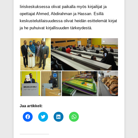
Iiriskeskuksessa olivat paikalla myös kirjailijat ja
opettajat Ahmed, Abdirahman ja Hassan. Esillä
keskustelutilaisuudessa olivat heidän esittelemät kirjat
ja he puhuivat kirjallisuuden tärkeydestä.
Jaa artikkeli:
J
J
J
J
a
a
a
a
a
a
a
a
F
T
L
W
a
w
i
h
c
i
n
a