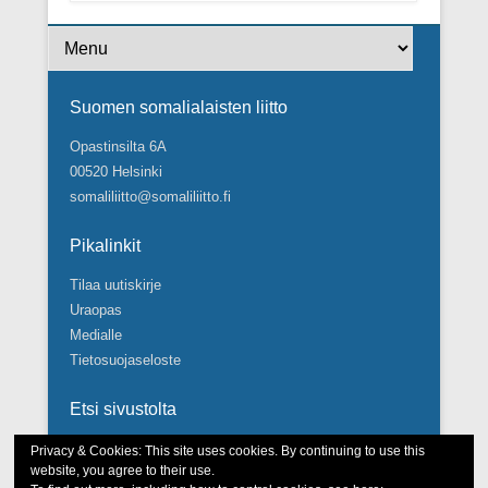
Footer Menu
Suomen somalialaisten liitto
Opastinsilta 6A
00520 Helsinki
somaliliitto@somaliliitto.fi
Pikalinkit
Tilaa uutiskirje
Uraopas
Medialle
Tietosuojaseloste
Etsi sivustolta
Search
Privacy & Cookies: This site uses cookies. By continuing to use this
website, you agree to their use.