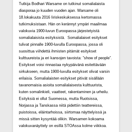
Tutkija Bodhari Warsame on tutkinut somalialaista
diasporaa jo kuuden vuoden ajan. Warsame oli
18.lokakuuta 2016 Iiriskeskuksessa kertomassa
tutkimuksistaan. Hän on kerännyt ympäri maailmaa
valokuvia 1900-luvun Euroopassa järjestetyistä
somalialaisista esityksistä. Somalialaiset esitykset
tulivat pinnalle 1900-luvulla Euroopassa, jossa oli
suosittua viihdettä ihmisten pitämät esitykset
kulttuureista ja eri kansojen tavoista: ”show of people”.
Esitykset voisi rinnastaa nykypäivänä esitettävään
sirkukseen, mutta 1900-luvulla esitykset olivat varsin
erilaisia. Somalialaisten esitykset pitivät sisällään
tavanomaisia asioita somalialaisesta kulttuurista,
kuten somalinkieli, vaatteet, rakentaminen ja urheilu.
Esityksiä ei ollut Suomessa, mutta Ruotsissa,
Norjassa ja Tanskassa niitä pidettiin teattereissa,
puistoissa, eläintarhoissa, siirtomaa näyttelyissä ja
missä sitten kysyntää olikin. Warsamen kokoama
valokuvanäyttely on esillä STOAssa kolme viikkoa.