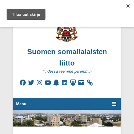
Suomen somalialaisten
liitto
Yhdessä teemme paremmin
Facebook
Twitter
Instagram
YouTube
Snapchat
LinkedIn
SlideShare
Sähköpostiosoite
Secondary Menu
Menu