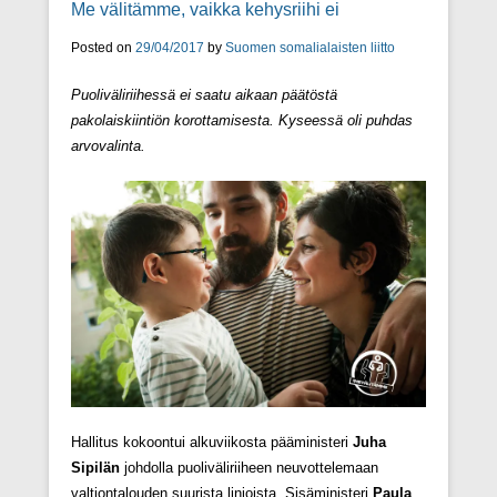
Me välitämme, vaikka kehysriihi ei
Posted on
29/04/2017
by
Suomen somalialaisten liitto
Puoliväliriihessä ei saatu aikaan päätöstä
pakolaiskiintiön korottamisesta. Kyseessä oli puhdas
arvovalinta.
Hallitus kokoontui alkuviikosta pääministeri
Juha
Sipilän
johdolla puoliväliriiheen neuvottelemaan
valtiontalouden suurista linjoista. Sisäministeri
Paula