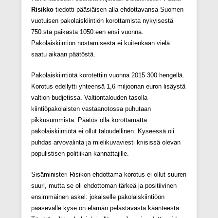
Risikko
tiedotti pääsiäisen alla ehdottavansa Suomen
vuotuisen pakolaiskiintiön korottamista nykyisestä
750:stä paikasta 1050:een ensi vuonna.
Pakolaiskiintiön nostamisesta ei kuitenkaan vielä
saatu aikaan päätöstä.
Pakolaiskiintiötä korotettiin vuonna 2015 300 hengellä.
Korotus edellytti yhteensä 1,6 miljoonan euron lisäystä
valtion budjetissa. Valtiontalouden tasolla
kiintiöpakolaisten vastaanotossa puhutaan
pikkusummista. Päätös olla korottamatta
pakolaiskiintiötä ei ollut taloudellinen. Kyseessä oli
puhdas arvovalinta ja mielikuvaviesti kriisissä olevan
populistisen politiikan kannattajille.
Sisäministeri Risikon ehdottama korotus ei ollut suuren
suuri, mutta se oli ehdottoman tärkeä ja positiivinen
ensimmäinen askel: jokaiselle pakolaiskiintiöön
pääsevälle kyse on elämän pelastavasta käänteestä.