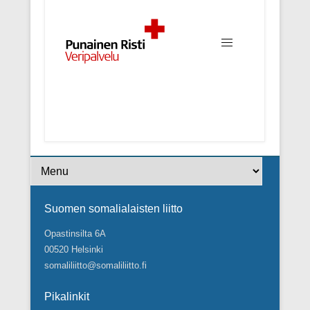
Footer Menu
Suomen somalialaisten liitto
Opastinsilta 6A
00520 Helsinki
somaliliitto@somaliliitto.fi
Pikalinkit