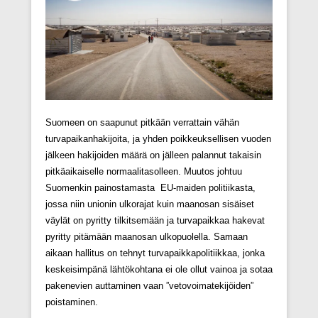
Suomeen on saapunut pitkään verrattain vähän
turvapaikanhakijoita, ja yhden poikkeuksellisen vuoden
jälkeen hakijoiden määrä on jälleen palannut takaisin
pitkäaikaiselle normaalitasolleen. Muutos johtuu
Suomenkin painostamasta EU-maiden politiikasta,
jossa niin unionin ulkorajat kuin maanosan sisäiset
väylät on pyritty tilkitsemään ja turvapaikkaa hakevat
pyritty pitämään maanosan ulkopuolella. Samaan
aikaan hallitus on tehnyt turvapaikkapolitiikkaa, jonka
keskeisimpänä lähtökohtana ei ole ollut vainoa ja sotaa
pakenevien auttaminen vaan ”vetovoimatekijöiden”
poistaminen.