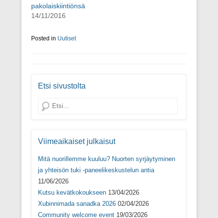
d
e
d
u
pakolaiskiintiönsä
e
s
e
t
14/11/2016
s
s
s
u
s
a
s
u
a
i
a
u
i
k
i
u
Posted in
Uutiset
k
k
k
d
k
u
k
e
u
n
u
s
n
a
n
s
a
s
a
a
s
s
s
i
s
a
s
k
Etsi sivustolta
a
)
a
k
)
)
u
n
Search
a
s
s
a
)
Viimeaikaiset julkaisut
Mitä nuorillemme kuuluu? Nuorten syrjäytyminen
ja yhteisön tuki -paneelikeskustelun antia
11/06/2026
Kutsu kevätkokoukseen
13/04/2026
Xubinnimada sanadka 2026
02/04/2026
Community welcome event
19/03/2026