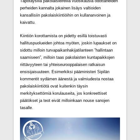
Täpötäysillä pakolaisleireillä vuosikausia odottaneiden
perheiden kannalta jokainen lisäys valtioiden
kansallisiin pakolaiskiintiöihin on kullanarvoinen ja
kaivattu.
Kiintiön korottamista on pidetty esillä toistuvasti
hallituspuolueiden johtoa myöten, joskin lupaukset on
sidottu milloin turvapaikanhakijatilanteen ”hallintaan
saamiseen”, milloin taas pakolaisten kuntapaikkojen
riittävyyteen tai yhteiseurooppalaisen ratkaisun
ensisijaisuuteen. Esimerkiksi pääministeri Sipilän
kommentit sydämen äänestä ja valmiudesta nostaa
pakolaiskiintiötä ovat kuitenkin täysin
merkityksettömiä korulauseita, jos konkreettiset
päätökset ja teot eivät milloinkaan nouse sanojen
tasalle.