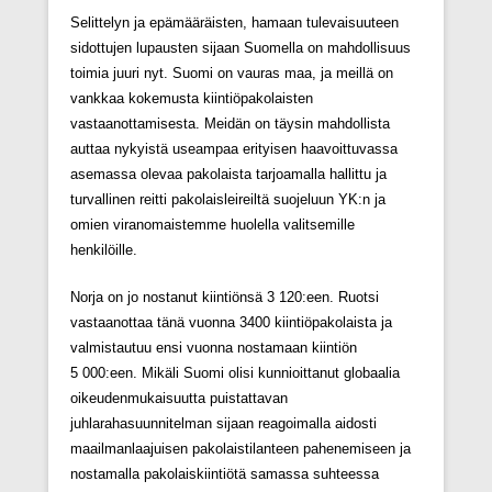
Selittelyn ja epämääräisten, hamaan tulevaisuuteen
sidottujen lupausten sijaan Suomella on mahdollisuus
toimia juuri nyt. Suomi on vauras maa, ja meillä on
vankkaa kokemusta kiintiöpakolaisten
vastaanottamisesta. Meidän on täysin mahdollista
auttaa nykyistä useampaa erityisen haavoittuvassa
asemassa olevaa pakolaista tarjoamalla hallittu ja
turvallinen reitti pakolaisleireiltä suojeluun YK:n ja
omien viranomaistemme huolella valitsemille
henkilöille.
Norja on jo nostanut kiintiönsä 3 120:een. Ruotsi
vastaanottaa tänä vuonna 3400 kiintiöpakolaista ja
valmistautuu ensi vuonna nostamaan kiintiön
5 000:een. Mikäli Suomi olisi kunnioittanut globaalia
oikeudenmukaisuutta puistattavan
juhlarahasuunnitelman sijaan reagoimalla aidosti
maailmanlaajuisen pakolaistilanteen pahenemiseen ja
nostamalla pakolaiskiintiötä samassa suhteessa