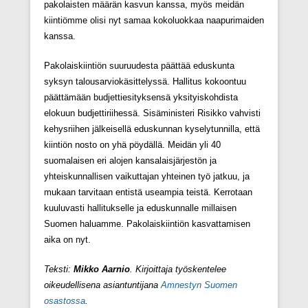
pakolaisten määrän kasvun kanssa, myös meidän
kiintiömme olisi nyt samaa kokoluokkaa naapurimaiden
kanssa.
Pakolaiskiintiön suuruudesta päättää eduskunta
syksyn talousarviokäsittelyssä. Hallitus kokoontuu
päättämään budjettiesityksensä yksityiskohdista
elokuun budjettiriihessä. Sisäministeri Risikko vahvisti
kehysriihen jälkeisellä eduskunnan kyselytunnilla, että
kiintiön nosto on yhä pöydällä. Meidän yli 40
suomalaisen eri alojen kansalaisjärjestön ja
yhteiskunnallisen vaikuttajan yhteinen työ jatkuu, ja
mukaan tarvitaan entistä useampia teistä. Kerrotaan
kuuluvasti hallitukselle ja eduskunnalle millaisen
Suomen haluamme. Pakolaiskiintiön kasvattamisen
aika on nyt.
Teksti:
Mikko Aarnio
. Kirjoittaja työskentelee
oikeudellisena asiantuntijana
Amnestyn Suomen
osastossa
.