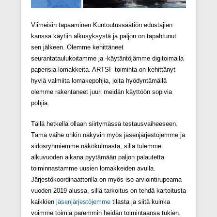
Viimeisin tapaaminen Kuntoutussäätiön edustajien
kanssa käytiin alkusyksystä ja paljon on tapahtunut
sen jälkeen. Olemme kehittäneet
seurantataulukoitamme ja -käytäntöjämme digitoimalla
paperisia lomakkeita. ARTSI -toiminta on kehittänyt
hyviä valmiita lomakepohjia, joita hyödyntämällä
olemme rakentaneet juuri meidän käyttöön sopivia
pohjia.
Tällä hetkellä ollaan siirtymässä testausvaiheeseen.
Tämä vaihe onkin näkyvin myös jäsenjärjestöjemme ja
sidosryhmiemme näkökulmasta, sillä tulemme
alkuvuoden aikana pyytämään paljon palautetta
toiminnastamme uusien lomakkeiden avulla.
Järjestökoordinaattorilla on myös iso arviointirupeama
vuoden 2019 alussa, sillä tarkoitus on tehdä kartoitusta
kaikkien
jäsenjärjestöjemme
tilasta ja siitä kuinka
voimme toimia paremmin heidän toimintaansa tukien.