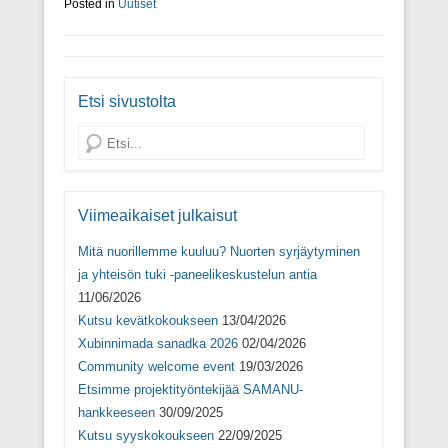
Posted in
Uutiset
u
u
u
v
u
d
u
a
d
e
d
u
e
s
e
t
s
s
s
u
s
a
s
u
a
i
a
u
i
k
i
u
Etsi sivustolta
k
k
k
d
k
u
k
e
u
n
u
s
Search
n
a
n
s
a
s
a
a
s
s
s
i
s
a
s
k
a
)
a
k
)
)
u
Viimeaikaiset julkaisut
n
a
Mitä nuorillemme kuuluu? Nuorten syrjäytyminen
s
s
ja yhteisön tuki -paneelikeskustelun antia
a
)
11/06/2026
Kutsu kevätkokoukseen
13/04/2026
Xubinnimada sanadka 2026
02/04/2026
Community welcome event
19/03/2026
Etsimme projektityöntekijää SAMANU-
hankkeeseen
30/09/2025
Kutsu syyskokoukseen
22/09/2025