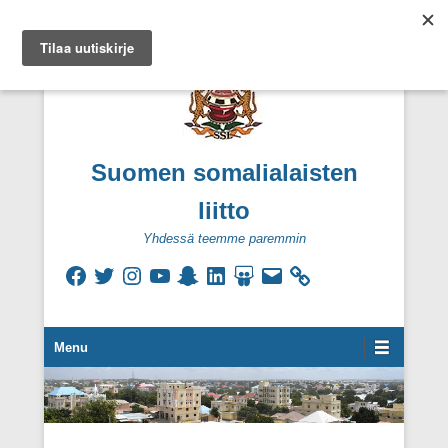
Suomen somalialaisten
liitto
Yhdessä teemme paremmin
Facebook
Twitter
Instagram
YouTube
Snapchat
LinkedIn
SlideShare
Sähköpostiosoite
Secondary Menu
Menu