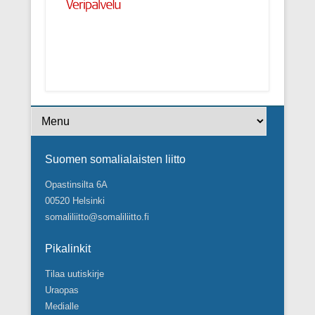
Footer Menu
Suomen somalialaisten liitto
Opastinsilta 6A
00520 Helsinki
somaliliitto@somaliliitto.fi
Pikalinkit
Tilaa uutiskirje
Uraopas
Medialle