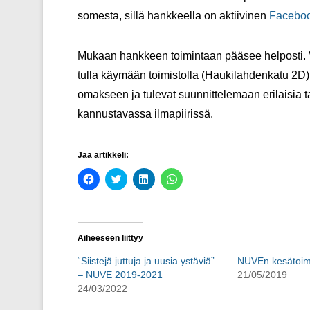
somesta, sillä hankkeella on aktiivinen
Faceboo
Mukaan hankkeen toimintaan pääsee helposti. Vo
tulla käymään toimistolla (Haukilahdenkatu 2D)
omakseen ja tulevat suunnittelemaan erilaisia t
kannustavassa ilmapiirissä.
Jaa artikkeli:
J
J
J
J
a
a
a
a
a
a
a
a
F
T
L
W
a
w
i
h
c
i
n
a
e
t
k
t
Aiheeseen liittyy
b
t
e
s
o
e
d
A
o
r
I
p
“Siistejä juttuja ja uusia ystäviä”
NUVEn kesätoimi
k
i
n
p
– NUVE 2019-2021
21/05/2019
i
s
:
p
s
s
s
a
24/03/2022
s
ä
s
l
a
(
ä
v