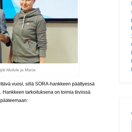
jät Abdule ja Maria.
ittävä vuosi, sillä SORA-hankkeen päättyessä
 Hankkeen tarkoituksena on toimia tiiviissä
n pääteemaan: