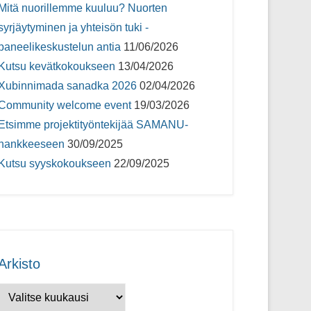
Mitä nuorillemme kuuluu? Nuorten
syrjäytyminen ja yhteisön tuki -
paneelikeskustelun antia
11/06/2026
Kutsu kevätkokoukseen
13/04/2026
Xubinnimada sanadka 2026
02/04/2026
Community welcome event
19/03/2026
Etsimme projektityöntekijää SAMANU-
hankkeeseen
30/09/2025
Kutsu syyskokoukseen
22/09/2025
Arkisto
Arkisto