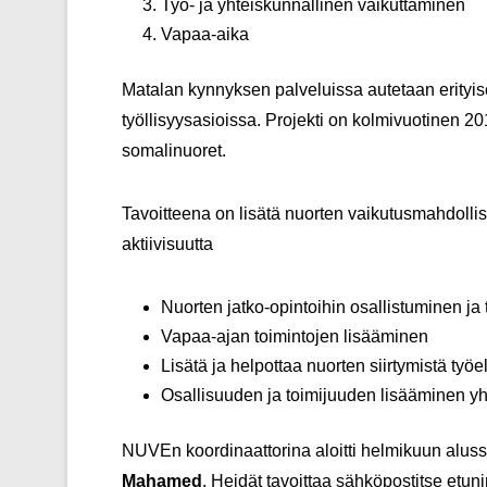
Työ- ja yhteiskunnallinen vaikuttaminen
Vapaa-aika
Matalan kynnyksen palveluissa autetaan erityise
työllisyysasioissa. Projekti on kolmivuotinen 
somalinuoret.
Tavoitteena on lisätä nuorten vaikutusmahdollisu
aktiivisuutta
Nuorten jatko-opintoihin osallistuminen ja
Vapaa-ajan toimintojen lisääminen
Lisätä ja helpottaa nuorten siirtymistä ty
Osallisuuden ja toimijuuden lisääminen yh
NUVEn koordinaattorina aloitti helmikuun alus
Mahamed
. Heidät tavoittaa sähköpostitse etu