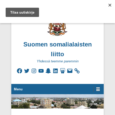
Suomen somalialaisten
liitto
Yhdessä teemme paremmin
Facebook
Twitter
Instagram
YouTube
Snapchat
LinkedIn
SlideShare
Sähköpostiosoite
Secondary Menu
Menu