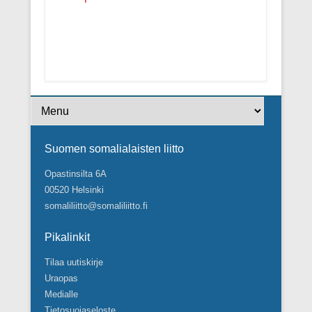
Footer Menu
Suomen somalialaisten liitto
Opastinsilta 6A
00520 Helsinki
somaliliitto@somaliliitto.fi
Pikalinkit
Tilaa uutiskirje
Uraopas
Medialle
Tietosuojaseloste