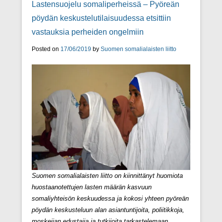
Lastensuojelu somaliperheissä – Pyöreän
pöydän keskustelutilaisuudessa etsittiin
vastauksia perheiden ongelmiin
Posted on
17/06/2019
by
Suomen somalialaisten liitto
Suomen somalialaisten liitto on kiinnittänyt huomiota
huostaanotettujen lasten määrän kasvuun
somaliyhteisön keskuudessa ja kokosi yhteen pyöreän
pöydän keskusteluun alan asiantuntijoita, poliitikkoja,
moskeijan edustajia ja tutkijoita tarkastelemaan