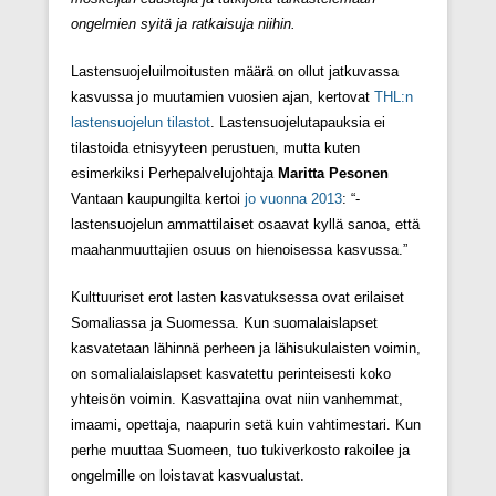
ongelmien syitä ja ratkaisuja niihin.
Lastensuojeluilmoitusten määrä on ollut jatkuvassa
kasvussa jo muutamien vuosien ajan, kertovat
THL:n
lastensuojelun tilastot
. Lastensuojelutapauksia ei
tilastoida etnisyyteen perustuen, mutta kuten
esimerkiksi Perhepalvelujohtaja
Maritta Pesonen
Vantaan kaupungilta kertoi
jo vuonna 2013
: “-
lastensuojelun ammattilaiset osaavat kyllä sanoa, että
maahanmuuttajien osuus on hienoisessa kasvussa.”
Kulttuuriset erot lasten kasvatuksessa ovat erilaiset
Somaliassa ja Suomessa. Kun suomalaislapset
kasvatetaan lähinnä perheen ja lähisukulaisten voimin,
on somalialaislapset kasvatettu perinteisesti koko
yhteisön voimin. Kasvattajina ovat niin vanhemmat,
imaami, opettaja, naapurin setä kuin vahtimestari. Kun
perhe muuttaa Suomeen, tuo tukiverkosto rakoilee ja
ongelmille on loistavat kasvualustat.