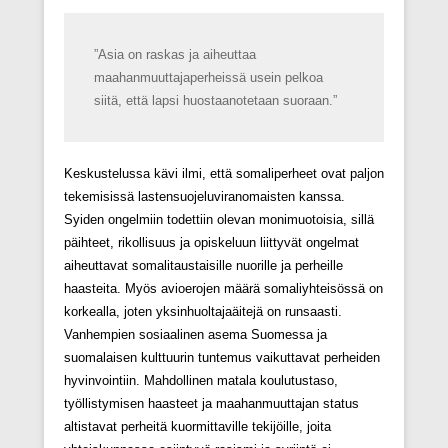
”Asia on raskas ja aiheuttaa
maahanmuuttajaperheissä usein pelkoa
siitä, että lapsi huostaanotetaan suoraan.”
Keskustelussa kävi ilmi, että somaliperheet ovat paljon
tekemisissä lastensuojeluviranomaisten kanssa.
Syiden ongelmiin todettiin olevan monimuotoisia, sillä
päihteet, rikollisuus ja opiskeluun liittyvät ongelmat
aiheuttavat somalitaustaisille nuorille ja perheille
haasteita. Myös avioerojen määrä somaliyhteisössä on
korkealla, joten yksinhuoltajaäitejä on runsaasti.
Vanhempien sosiaalinen asema Suomessa ja
suomalaisen kulttuurin tuntemus vaikuttavat perheiden
hyvinvointiin. Mahdollinen matala koulutustaso,
työllistymisen haasteet ja maahanmuuttajan status
altistavat perheitä kuormittaville tekijöille, joita