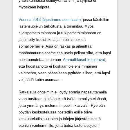
yhteiskunnassa esiintyvä rasismi ja syrjintä ei
myöskään helpota.
Vuonna 2013 järjestimme seminaarin
, jossa käsiteltiin
lastensuojelun tarkoitusta ja toimintaa. Myös
sijaisperhetoiminnasta ja tukiperhetoiminnasta on
järjestetty koulutuksia ja infotilaisuuksia
somaliperheille. Asia on raskas ja aiheuttaa
maahanmuuttajaperheissä usein pelkoa siitä, että lapsi
huostaanotetaan suoraan.
Ammattilaiset korostavat
,
että huostaanotto ei koskaan ole ensimmäinen
vaihtoehto, vaan pääasiassa pyritään siihen, että lapsi
voi jäädä kotiin asumaan.
Ratkaisuja ongelmiin ei löydy sormia napsauttamalla
vaan tarvitaan pitkäjänteistä työtä somaliyhteisössä,
jotta ymmärrys molemmin puolin kasvaisi. Pyöreän
pöydän keskustelussa nostettiin esille toive
keskustelutilaisuuksien ja infojen järjestämisestä
etenkin vanhemmille, jotta tietoa lastensuojelun