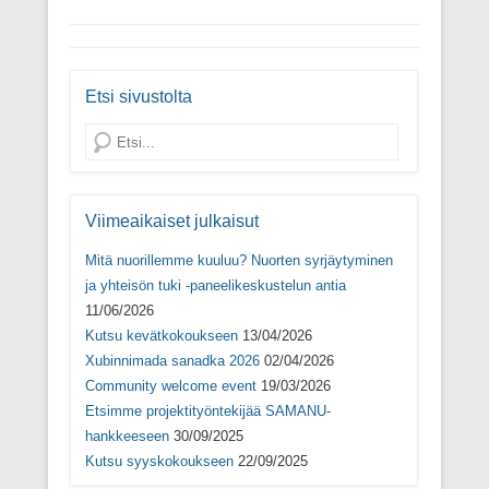
k
u
k
e
u
n
u
s
n
a
n
s
a
s
a
a
s
s
s
i
s
a
s
k
Etsi sivustolta
a
)
a
k
)
)
u
n
Search
a
s
s
a
)
Viimeaikaiset julkaisut
Mitä nuorillemme kuuluu? Nuorten syrjäytyminen
ja yhteisön tuki -paneelikeskustelun antia
11/06/2026
Kutsu kevätkokoukseen
13/04/2026
Xubinnimada sanadka 2026
02/04/2026
Community welcome event
19/03/2026
Etsimme projektityöntekijää SAMANU-
hankkeeseen
30/09/2025
Kutsu syyskokoukseen
22/09/2025