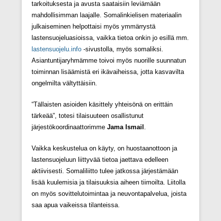
tarkoituksesta ja avusta saataisiin leviämään
mahdollisimman laajalle. Somalinkielisen materiaalin
julkaiseminen helpottaisi myös ymmärrystä
lastensuojeluasioissa, vaikka tietoa onkin jo esillä mm.
lastensuojelu.info
-sivustolla, myös somaliksi.
Asiantuntijaryhmämme toivoi myös nuorille suunnatun
toiminnan lisäämistä eri ikävaiheissa, jotta kasvavilta
ongelmilta vältyttäisiin.
“Tällaisten asioiden käsittely yhteisönä on erittäin
tärkeää”, totesi tilaisuuteen osallistunut
järjestökoordinaattorimme
Jama Ismail
.
Vaikka keskustelua on käyty, on huostaanottoon ja
lastensuojeluun liittyvää tietoa jaettava edelleen
aktiivisesti. Somaliliitto tulee jatkossa järjestämään
lisää kuulemisia ja tilaisuuksia aiheen tiimoilta. Liitolla
on myös sovittelutoimintaa ja neuvontapalvelua, joista
saa apua vaikeissa tilanteissa.