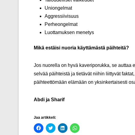
Uniongelmat
Aggressiivisuus
Perheongelmat
Luottamuksen menetys
Mikä estäisi nuoria käyttämästä päihteitä?
Jos nuorella on hyvä kaveriporukka, se auttaa 
selvää päihteistä ja tietävät niihin liittyvät fakt
päihteettömään elämään on yksinkertaisesti o
Abdi ja Sharif
Jaa artikkeli:
J
J
J
J
a
a
a
a
a
a
a
a