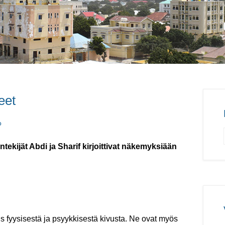
eet
o
tekijät Abdi ja Sharif kirjoittivat näkemyksiään
ois fyysisestä ja psyykkisestä kivusta. Ne ovat myös