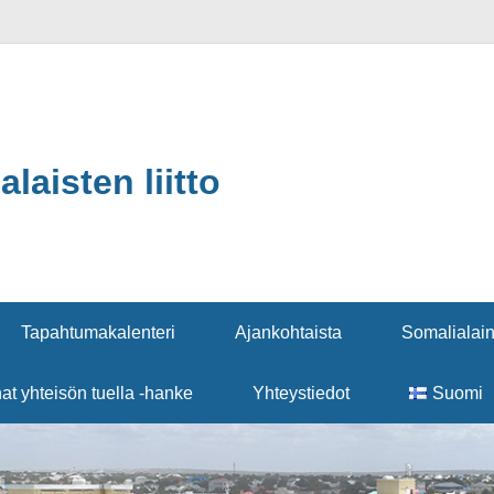
aisten liitto
Tapahtumakalenteri
Ajankohtaista
Somalialain
nat yhteisön tuella -hanke
Yhteystiedot
Suomi