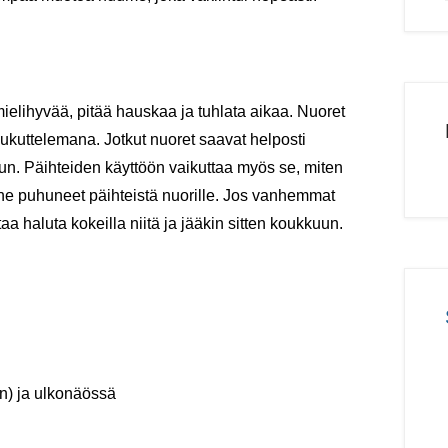
ielihyvää, pitää hauskaa ja tuhlata aikaa. Nuoret
oukuttelemana. Jotkut nuoret saavat helposti
kuun. Päihteiden käyttöön vaikuttaa myös se, miten
he puhuneet päihteistä nuorille. Jos vanhemmat
taa haluta kokeilla niitä ja jääkin sitten koukkuun.
n) ja ulkonäössä