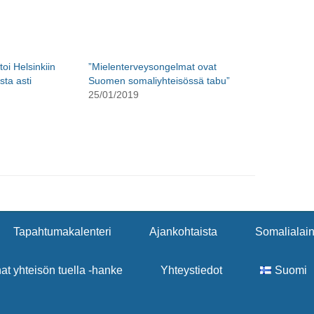
oi Helsinkiin
”Mielenterveysongelmat ovat
sta asti
Suomen somaliyhteisössä tabu”
25/01/2019
Tapahtumakalenteri
Ajankohtaista
Somalialain
nat yhteisön tuella -hanke
Yhteystiedot
Suomi