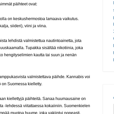
isimmät päihteet ovat:
e, jolla on keskushermostoa lamaava vaikutus.
a, siideri), viini ja viina.
ta lehdistä valmistettua nautintoainetta, jota
nuuskaamalla. Tupakka sisältää nikotiinia, joka
ko hengityselimien kautta tai suun ja nenän
amppukasvista valmistettava päihde. Kannabis voi
 on Suomessa kielletty.
aan kiellettyjä päihteitä. Sanaa huumausaine on
a -lehdessä viitattaessa kokaiiniin. Suomenkielen
empää muotoa huume, joka vakiintui nopeasti.