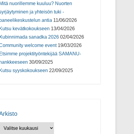
Mitä nuorillemme kuuluu? Nuorten
syrjäytyminen ja yhteisön tuki -
paneelikeskustelun antia
11/06/2026
Kutsu kevätkokoukseen
13/04/2026
Xubinnimada sanadka 2026
02/04/2026
Community welcome event
19/03/2026
Etsimme projektityöntekijää SAMANU-
hankkeeseen
30/09/2025
Kutsu syyskokoukseen
22/09/2025
Arkisto
Arkisto