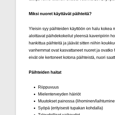
Miksi nuoret käyttävät päihteitä?
Yleisin syy päihteiden käyttöön on halu kokea m
aloittavat päihdekokeilut yleensä kaveripiirin h
hankittua päihteitä ja jäävät sitten niihin kouk
vanhemmat ovat kasvattaneet nuoret ja ovatko 
eivät ole kertoneet kotona päihteistä, nuori saat
Päihteiden haitat
Riippuvuus
Mielenterveyden häiriöt
Muutokset painossa (lihominen/laihtumine
Syöpä (erityisesti tupakan kohdalla)
Taloudelliset vaikeudet