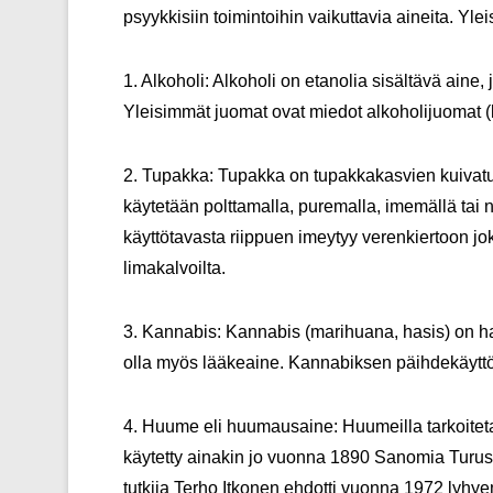
psyykkisiin toimintoihin vaikuttavia aineita. Yle
1. Alkoholi: Alkoholi on etanolia sisältävä ain
Yleisimmät juomat ovat miedot alkoholijuomat (kalj
2. Tupakka: Tupakka on tupakkakasvien kuivatuis
käytetään polttamalla, puremalla, imemällä tai 
käyttötavasta riippuen imeytyy verenkiertoon jo
limakalvoilta.
3. Kannabis: Kannabis (marihuana, hasis) on h
olla myös lääkeaine. Kannabiksen päihdekäyttö
4. Huume eli huumausaine: Huumeilla tarkoitet
käytetty ainakin jo vuonna 1890 Sanomia Turust
tutkija Terho Itkonen ehdotti vuonna 1972 lyhy