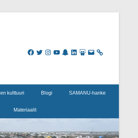
Facebook
Twitter
Instagram
YouTube
Snapchat
LinkedIn
SlideShare
Sähköpostiosoite
en kulttuuri
Blogi
SAMANU-hanke
Materiaalit