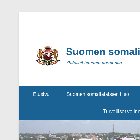
Suomen somalial
Yhdessä teemme paremmin
Secondary Menu
Etusivu
Suomen somalialaisten liitto
Turvalliset valin