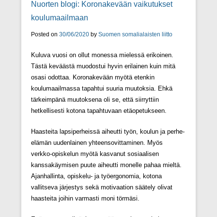
Nuorten blogi: Koronakevään vaikutukset
koulumaailmaan
Posted on
30/06/2020
by
Suomen somalialaisten liitto
Kuluva vuosi on ollut monessa mielessä erikoinen.
Tästä keväästä muodostui hyvin erilainen kuin mitä
osasi odottaa. Koronakevään myötä etenkin
koulumaailmassa tapahtui suuria muutoksia. Ehkä
tärkeimpänä muutoksena oli se, että siirryttiin
hetkellisesti kotona tapahtuvaan etäopetukseen.
Haasteita lapsiperheissä aiheutti työn, koulun ja perhe-
elämän uudenlainen yhteensovittaminen. Myös
verkko-opiskelun myötä kasvanut sosiaalisen
kanssakäymisen puute aiheutti monelle pahaa mieltä.
Ajanhallinta, opiskelu- ja työergonomia, kotona
vallitseva järjestys sekä motivaation säätely olivat
haasteita joihin varmasti moni törmäsi.