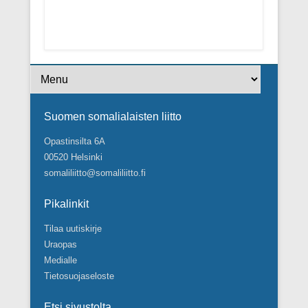
Footer Menu
Suomen somalialaisten liitto
Opastinsilta 6A
00520 Helsinki
somaliliitto@somaliliitto.fi
Pikalinkit
Tilaa uutiskirje
Uraopas
Medialle
Tietosuojaseloste
Etsi sivustolta