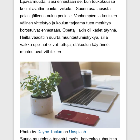
Epävarmuutta lisäsi ennestään se, kun toukokuussa
koulut avattiin pariksi viikoksi. Suurin osa lapsista
palasi jälleen koulun penkille. Vanhempien ja koulujen
välinen yhteistyö ja koulun tarjoama tuen merkitys
korostuivat ennestään. Opettajillakin oli kädet täynnä.
Heiltä vaadittiin suurta muuntautumiskykyä, sillä
vaikka oppilaat olivat tuttuja, etäkoulun käytännöt
muotoutuvat vähitellen.
Photo by
Dayne Topkin
on
Unsplash
Suuria muutoksia tapahtui myös korkeakouluhauissa.