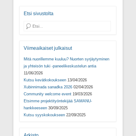
i
k
i
u
k
k
k
d
k
u
k
e
u
n
u
s
Etsi sivustolta
n
a
n
s
a
s
a
a
s
s
s
i
Search
s
a
s
k
a
)
a
k
)
)
u
n
a
s
Viimeaikaiset julkaisut
s
a
)
Mitä nuorillemme kuuluu? Nuorten syrjäytyminen
ja yhteisön tuki -paneelikeskustelun antia
11/06/2026
Kutsu kevätkokoukseen
13/04/2026
Xubinnimada sanadka 2026
02/04/2026
Community welcome event
19/03/2026
Etsimme projektityöntekijää SAMANU-
hankkeeseen
30/09/2025
Kutsu syyskokoukseen
22/09/2025
Arkisto