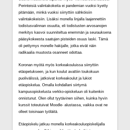
Perinteisiä valintakokeita ei pandemian vuoksi kyetty
pitämään, minkä vuoksi siirryttiin sähköisiin
valintakokeisiin. Lisäksi monella linjalla laajennettiin
todistusvalinnan osuutta, eli todistusten arvosanojen
merkitys kasvoi suunniteltua enemmän ja seurauksena
pääsykokeesta saatujen pisteiden osuus laski. Tämä
oli pettymys monelle hakijalle, jotka eivät näin
radikaalia muutosta osanneet odottaa.
Koronan myötä myös korkeakouluissa siirryttiin
etäopetukseen, ja kun koulut avattiin toukokuun
puolivälissä, jatkoivat korkeakoulut ja lukiot
etäopiskelua. Omalla kohdallani siirtymä
kampusopiskelusta verkko-opiskeluun oli kuitenkin
onnistunut. Olen ollut tyytävinen siihen, kuinka hyvin
kurssit toteutuivat Moodle- alustassa, vaikka ovat ne
olleet toisinaan työläitä.
Etäopiskelu jatkuu monella korkeakouluopiskelijalla