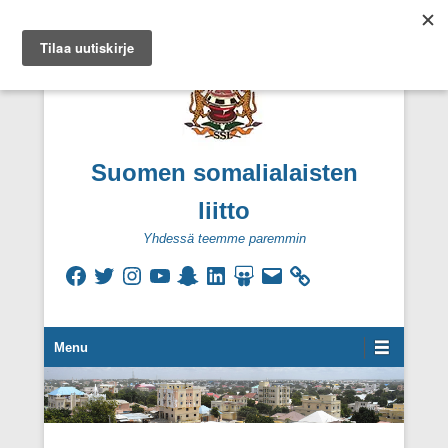
Suomen somalialaisten
liitto
Yhdessä teemme paremmin
Facebook
Twitter
Instagram
YouTube
Snapchat
LinkedIn
SlideShare
Sähköpostiosoite
Secondary Menu
Menu