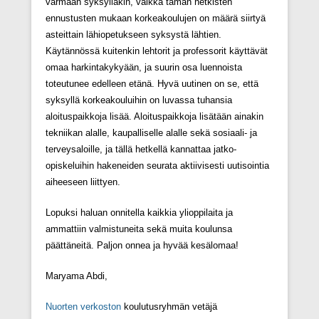
varmaan syksylläkin, vaikka tämän hetkisten
ennustusten mukaan korkeakoulujen on määrä siirtyä
asteittain lähiopetukseen syksystä lähtien.
Käytännössä kuitenkin lehtorit ja professorit käyttävät
omaa harkintakykyään, ja suurin osa luennoista
toteutunee edelleen etänä. Hyvä uutinen on se, että
syksyllä korkeakouluihin on luvassa tuhansia
aloituspaikkoja lisää. Aloituspaikkoja lisätään ainakin
tekniikan alalle, kaupalliselle alalle sekä sosiaali- ja
terveysaloille, ja tällä hetkellä kannattaa jatko-
opiskeluihin hakeneiden seurata aktiivisesti uutisointia
aiheeseen liittyen.
Lopuksi haluan onnitella kaikkia ylioppilaita ja
ammattiin valmistuneita sekä muita koulunsa
päättäneitä. Paljon onnea ja hyvää kesälomaa!
Maryama Abdi,
Nuorten verkoston
koulutusryhmän vetäjä