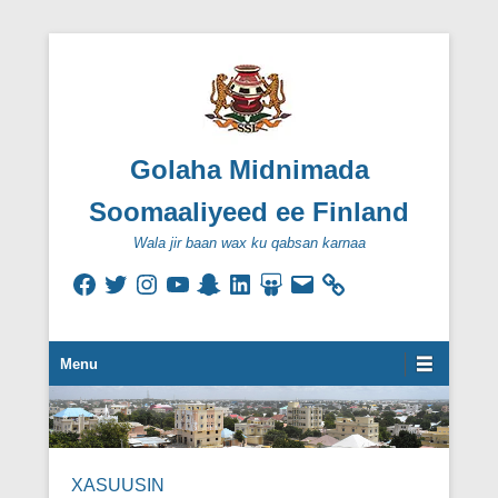
Golaha Midnimada
Soomaaliyeed ee Finland
Wala jir baan wax ku qabsan karnaa
Facebook
Twitter
Instagram
YouTube
Snapchat
LinkedIn
SlideShare
Email
Secondary Menu
Menu
XASUUSIN