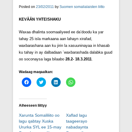
Posted on
23/02/2011
by
Suomen somalialaisten liitto
KEVÄÄN YHTEISHAKU
Waxaa dhalinta soomaaliyeed ee da’doodu ka yar
tahay 25 isla markaana aan lahayn xirafad,
waxbarashana aan ku jirin la xasuuninayaa in khasab
ku tahay in ay dalbadaan ´waxbarashada dalabka guud
oo soconaysa laga bilaabo
28.2- 18.3.2011
.
Wadaag maqaalkan:
C
C
C
C
l
l
l
l
i
i
i
i
c
c
c
c
k
k
k
k
t
t
t
t
o
o
o
o
Aiheeseen liittyy
s
s
s
s
h
h
h
h
Xarunta Somaliliito oo
Xaflad lagu
a
a
a
a
r
r
r
r
lagu qabtay Xuska
taageerayo
e
e
e
e
Ururka SYL ee 15-may
o
o
o
nabadaynta
o
n
n
n
n