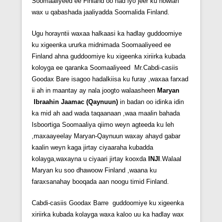
Soomaaliyeed ee Finland oo had iyo jeer ku howlan
wax u qabashada jaaliyadda Soomalida Finland.
Ugu horayntii waxaa halkaasi ka hadlay guddoomiye
ku xigeenka ururka midnimada Soomaaliyeed ee
Finland ahna guddoomiye ku xigeenka xiriirka kubada
koloyga ee qaranka Soomaaliyeed Mr.Cabdi-casiis
Goodax Bare isagoo hadalkiisa ku furay ,waxaa farxad
ii ah in maantay ay nala joogto walaasheen
Maryan
Ibraahin Jaamac (Qaynuun)
in badan oo idinka idin
ka mid ah aad wada taqaanaan ,waa maalin bahada
Isboortiga Soomaaliya qiimo weyn agteeda ku leh
,maxaayeelay Maryan-Qaynuun waxay ahayd gabar
kaalin weyn kaga jirtay ciyaaraha kubadda
kolayga,waxayna u ciyaari jirtay kooxda
INJI
.Walaal
Maryan ku soo dhawoow Finland ,waana ku
faraxsanahay booqada aan noogu timid Finland.
Cabdi-casiis Goodax Barre guddoomiye ku xigeenka
xiriirka kubada kolayga waxa kaloo uu ka hadlay wax