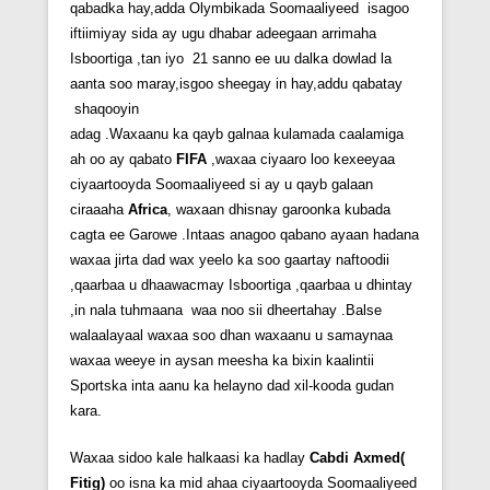
qabadka hay,adda Olymbikada Soomaaliyeed isagoo
iftiimiyay sida ay ugu dhabar adeegaan arrimaha
Isboortiga ,tan iyo 21 sanno ee uu dalka dowlad la
aanta soo maray,isgoo sheegay in hay,addu qabatay
shaqooyin
adag .Waxaanu ka qayb galnaa kulamada caalamiga
ah oo ay qabato
FIFA
,waxaa ciyaaro loo kexeeyaa
ciyaartooyda Soomaaliyeed si ay u qayb galaan
ciraaaha
Africa
, waxaan dhisnay garoonka kubada
cagta ee Garowe .Intaas anagoo qabano ayaan hadana
waxaa jirta dad wax yeelo ka soo gaartay naftoodii
,qaarbaa u dhaawacmay Isboortiga ,qaarbaa u dhintay
,in nala tuhmaana waa noo sii dheertahay .Balse
walaalayaal waxaa soo dhan waxaanu u samaynaa
waxaa weeye in aysan meesha ka bixin kaalintii
Sportska inta aanu ka helayno dad xil-kooda gudan
kara.
Waxaa sidoo kale halkaasi ka hadlay
Cabdi Axmed(
Fitig)
oo isna ka mid ahaa ciyaartooyda Soomaaliyeed