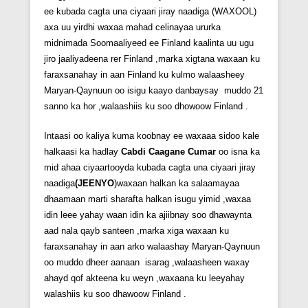
ee kubada cagta una ciyaari jiray naadiga (WAXOOL)
axa uu yirdhi waxaa mahad celinayaa ururka
midnimada Soomaaliyeed ee Finland kaalinta uu ugu
jiro jaaliyadeena rer Finland ,marka xigtana waxaan ku
faraxsanahay in aan Finland ku kulmo walaasheey
Maryan-Qaynuun oo isigu kaayo danbaysay muddo 21
sanno ka hor ,walaashiis ku soo dhowoow Finland .
Intaasi oo kaliya kuma koobnay ee waxaaa sidoo kale
halkaasi ka hadlay
Cabdi Caagane Cumar
oo isna ka
mid ahaa ciyaartooyda kubada cagta una ciyaari jiray
naadiga
(JEENYO
)waxaan halkan ka salaamayaa
dhaamaan marti sharafta halkan isugu yimid ,waxaa
idin leee yahay waan idin ka ajiibnay soo dhawaynta
aad nala qayb santeen ,marka xiga waxaan ku
faraxsanahay in aan arko walaashay Maryan-Qaynuun
oo muddo dheer aanaan isarag ,walaasheen waxay
ahayd qof akteena ku weyn ,waxaana ku leeyahay
walashiis ku soo dhawoow Finland .