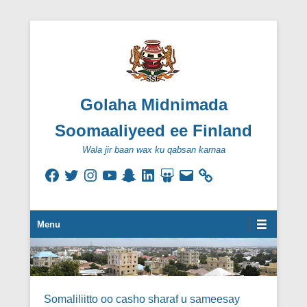
Golaha Midnimada
Soomaaliyeed ee Finland
Wala jir baan wax ku qabsan karnaa
Facebook
Twitter
Instagram
YouTube
Snapchat
LinkedIn
SlideShare
Email
Secondary Menu
Menu
Somaliliitto oo casho sharaf u sameesay