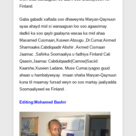
Finland.
Gaba gabadii xaflada soo dhaweynta Maryan-Qaynuun
ayaa ahayd mid si wanaagsan loo soo agaasimay
dadkii ka soo qayb gaalayna waxaa ka mid ahaa
Maxamed Cusmaan,Xuseen Absugu ,Dr.Cumar,Axmed
Sharmaake,Cabdiqaadir Abshir ,Axmed Cismaan
Jaamac ,Safiirka Soomaaliya u fadhiya Finland Cali
Qaasin,Jaamac Cabdulqaadir(Camow)Saciid
Kaarshe,Xuseen Ladane, Muse Cumar,iyagoo guud
ahaan u hambalyeeyay imaan shaha Maryan-Qaynuun
kuna til maamay fursad weyn oo soo martay jaaliyadda
Soomaaliyeed ee Finland .
Editing:Mohamed Bashir