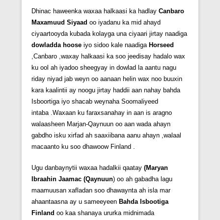
Dhinac haweenka waxaa halkaasi ka hadlay
Canbaro
Maxamuud Siyaad
oo iyadanu ka mid ahayd
ciyaartooyda kubada kolayga una ciyaari jirtay naadiga
dowladda hoose
iyo sidoo kale naadiga
Horseed
,Canbaro ,waxay halkaasi ka soo jeedisay hadalo wax
ku ool ah iyadoo sheegyay in dowlad la aantu nagu
riday niyad jab weyn oo aanaan helin wax noo buuxin
kara kaalintii ay noogu jirtay haddii aan nahay bahda
Isboortiga iyo shacab weynaha Soomaliyeed
intaba .Waxaan ku faraxsanahay in aan is aragno
walaasheen Marjan-Qaynuun oo aan wada ahayn
gabdho isku xirfad ah saaxiibana aanu ahayn ,walaal
macaanto ku soo dhawoow Finland .
Ugu danbaynytii waxaa hadalkii qaatay
(Maryan
Ibraahin Jaamac (Qaynuun
) oo ah gabadha lagu
maamuusan xafladan soo dhawaynta ah isla mar
ahaantaasna ay u sameeyeen
Bahda Isbootiga
Finland
oo kaa shanaya ururka midnimada