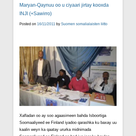
Maryan-Qaynuu oo u ciyaari jirtay kooxda
INJI (+Sawirro)
Posted on
16/11/2011
by
Suomen somalialaisten liitto
Xafladan oo ay soo agaasimeen bahda Isboortiga
Soomaaliyeed ee Finland iyadoo qarashka ku baxay uu
kaalin weyn ka qaatay ururka midnimada