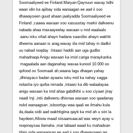
Soomaaliyeed ee Finland.Maryan-Qaynuun waxay tidhi
waan idin ka ajiibay sida wanaagan ee aad ii soo
dhawayseen guud ahaan jaaliyadda Soomaaliyeed ee
Finland ,caawa waxaan soo xasuustay markii dalkeenu
nabada ahaa maxaayeelay waxaan u mid waalaalo
aanu isku xifad ahayn hadana saaxiibo ahayn wakhti
dheerna aanaan is arag,waxay iila mid tahay in dadkii
uu nabad noqday .Intaasi haddii aan uga gudbo
mahadnaqa Anigu waxaan ka imid cariga maraykanka
magaalada aan daganahay waxaa kunool 10.000 oo
qofood oo Soomaali ah,waana lagu dhaqan yahay
,dhinayaco badan ayaanu isku mid ka nahay xagga
nolasha iyo qurba nimada ,intaasi ka dib walaalayaa
anigu waxaan ka mid ahaa gabdhihii u soo ciyaari jiray
naadi Inji ,intii dalkeenu dhisnaa waxaan soo qaadanay
nolol wanaagsan ,isboortigu waa qaali ee ilmahu kula
da,daala sidii aad wakhtigiina qayb ka mid ah u siin la
haydeen,Alloow maad siisaansaacad wax weyn ayay u
noqonaysaa ilamaha ,mar labaad waad ku mahadsan
tihiin sida wanaagsan ee aad ii soo dhawayseen rer