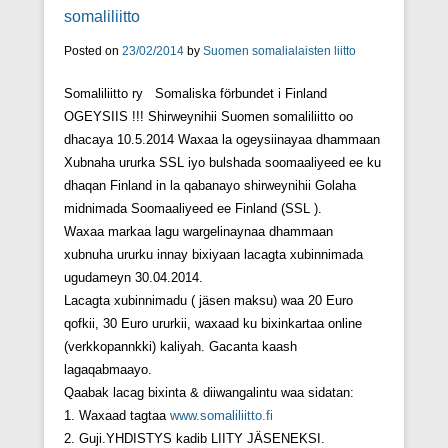
somaliliitto
Posted on
23/02/2014
by
Suomen somalialaisten liitto
Somaliliitto ry Somaliska förbundet i Finland
OGEYSIIS !!! Shirweynihii Suomen somaliliitto oo
dhacaya 10.5.2014 Waxaa la ogeysiinayaa dhammaan
Xubnaha ururka SSL iyo bulshada soomaaliyeed ee ku
dhaqan Finland in la qabanayo shirweynihii Golaha
midnimada Soomaaliyeed ee Finland (SSL ).
Waxaa markaa lagu wargelinaynaa dhammaan
xubnuha ururku innay bixiyaan lacagta xubinnimada
ugudameyn 30.04.2014.
Lacagta xubinnimadu ( jäsen maksu) waa 20 Euro
qofkii, 30 Euro ururkii, waxaad ku bixinkartaa online
(verkkopannkki) kaliyah. Gacanta kaash
lagaqabmaayo.
Qaabak lacag bixinta & diiwangalintu waa sidatan:
1. Waxaad tagtaa
www.somaliliitto.fi
2. Guji.YHDISTYS kadib LIITY JÄSENEKSI.