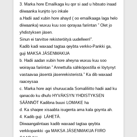
3. Marka hore Emailkaga ku qor si aad u hibsato inaad
diiwaanka kunjrto iyo inkale
a.Hadii aad xubin hore ahayd ( oo emailkaaga laga helo
diiwaanka) wuxuu kuu soo qorayaa fariintan ” Olet jo
yhdistyksen jäsen.
Sinun ei tarvitse rekisteröityä uudelleen!”.
Kadib kadi waxaad tagtaa qeybta verkko-Pankki ga,
guji MAKSA JÄSENMAKUA
b. Hadii aadan xubin hore aheyna wuxuu kuu soo
woirayaa fariintan ” Annettulla sähköpostilla ei löytynyt
vastaavaa jäsentä jäsenrekisteristä.” Ka dib waxaad
raaceysaa
c. Marka hore aqri shuruucada Somaliliitto hadii aad ku
qanacdo ku dhufo HYVÄKSYN YHDISTYKSEN
SÄÄNNÖT Kadibna buuxi LOMAKE ha
d. Ka shaqee xisaabta isugenta ama kala goynta ah.
4. Kadib guji LÄHETÄ.
Diiwaangalintaas kadib waxaad tagtaa qeybta
verkkopankki -ga MAKSA JÄSENMAKUA FIIRO