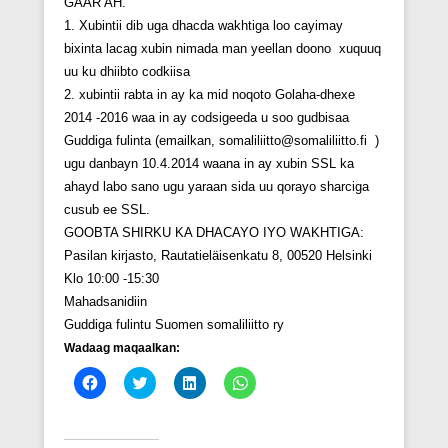
GAAR AH.
1. Xubintii dib uga dhacda wakhtiga loo cayimay
bixinta lacag xubin nimada man yeellan doono xuquuq
uu ku dhiibto codkiisa
2. xubintii rabta in ay ka mid noqoto Golaha-dhexe
2014 -2016 waa in ay codsigeeda u soo gudbisaa
Guddiga fulinta (emailkan, somaliliitto@somaliliitto.fi )
ugu danbayn 10.4.2014 waana in ay xubin SSL ka
ahayd labo sano ugu yaraan sida uu qorayo sharciga
cusub ee SSL.
GOOBTA SHIRKU KA DHACAYO IYO WAKHTIGA:
Pasilan kirjasto, Rautatieläisenkatu 8, 00520 Helsinki
Klo 10:00 -15:30
Mahadsanidiin
Guddiga fulintu Suomen somaliliitto ry
Wadaag maqaalkan:
C
C
C
C
l
l
l
l
i
i
i
i
c
c
c
c
k
k
k
k
t
t
t
t