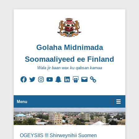
Golaha Midnimada
Soomaaliyeed ee Finland
Wala jir baan wax ku qabsan karnaa
Facebook
Twitter
Instagram
YouTube
Snapchat
LinkedIn
SlideShare
Email
Secondary Menu
Menu
OGEYSIIS !!! Shirweynihii Suomen