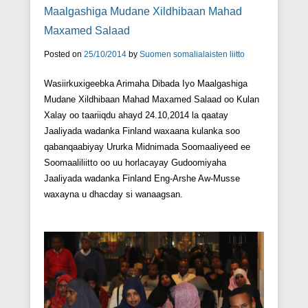
Maalgashiga Mudane Xildhibaan Mahad
Maxamed Salaad
Posted on
25/10/2014
by
Suomen somalialaisten liitto
Wasiirkuxigeebka Arimaha Dibada Iyo Maalgashiga
Mudane Xildhibaan Mahad Maxamed Salaad oo Kulan
Xalay oo taariiqdu ahayd 24.10,2014 la qaatay
Jaaliyada wadanka Finland waxaana kulanka soo
qabanqaabiyay Ururka Midnimada Soomaaliyeed ee
Soomaaliliitto oo uu horlacayay Gudoomiyaha
Jaaliyada wadanka Finland Eng-Arshe Aw-Musse
waxayna u dhacday si wanaagsan.