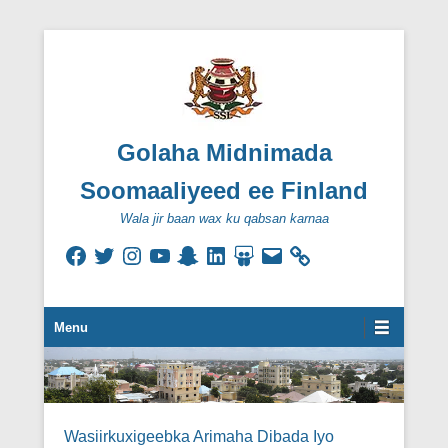
Golaha Midnimada
Soomaaliyeed ee Finland
Wala jir baan wax ku qabsan karnaa
Facebook
Twitter
Instagram
YouTube
Snapchat
LinkedIn
SlideShare
Email
Secondary Menu
Menu
Wasiirkuxigeebka Arimaha Dibada Iyo