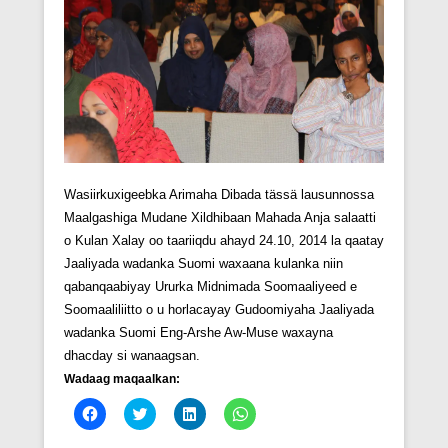
Wasiirkuxigeebka Arimaha Dibada tässä lausunnossa
Maalgashiga Mudane Xildhibaan Mahada Anja salaatti
o Kulan Xalay oo taariiqdu ahayd 24.10, 2014 la qaatay
Jaaliyada wadanka Suomi waxaana kulanka niin
qabanqaabiyay Ururka Midnimada Soomaaliyeed e
Soomaaliliitto o u horlacayay Gudoomiyaha Jaaliyada
wadanka Suomi Eng-Arshe Aw-Muse waxayna
dhacday si wanaagsan.
Wadaag maqaalkan:
C
C
C
C
l
l
l
l
i
i
i
i