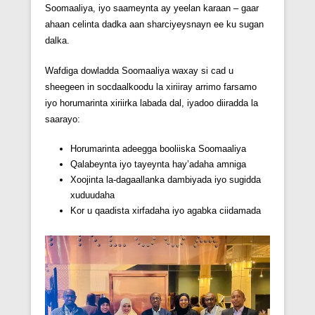
Soomaaliya, iyo saameynta ay yeelan karaan – gaar
ahaan celinta dadka aan sharciyeysnayn ee ku sugan
dalka.
Wafdiga dowladda Soomaaliya waxay si cad u
sheegeen in socdaalkoodu la xiriiray arrimo farsamo
iyo horumarinta xiriirka labada dal, iyadoo diiradda la
saarayo:
Horumarinta adeegga booliiska Soomaaliya
Qalabeynta iyo tayeynta hay’adaha amniga
Xoojinta la-dagaallanka dambiyada iyo sugidda
xuduudaha
Kor u qaadista xirfadaha iyo agabka ciidamada