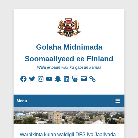
Golaha Midnimada
Soomaaliyeed ee Finland
Wala jir baan wax ku qabsan karnaa
Facebook
Twitter
Instagram
YouTube
Snapchat
LinkedIn
SlideShare
Email
Secondary Menu
Menu
Warbixinta kulan wafdigii DFS iyo Jaaliyada