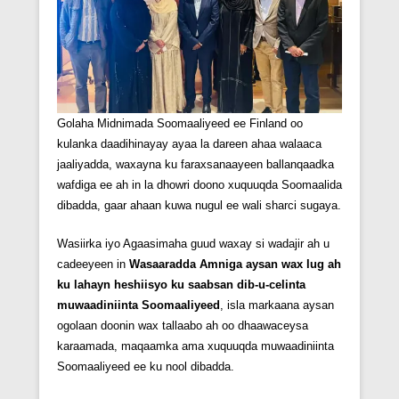
Golaha Midnimada Soomaaliyeed ee Finland oo
kulanka daadihinayay ayaa la dareen ahaa walaaca
jaaliyadda, waxayna ku faraxsanaayeen ballanqaadka
wafdiga ee ah in la dhowri doono xuquuqda Soomaalida
dibadda, gaar ahaan kuwa nugul ee wali sharci sugaya.
Wasiirka iyo Agaasimaha guud waxay si wadajir ah u
cadeeyeen in
Wasaaradda Amniga aysan wax lug ah
ku lahayn heshiisyo ku saabsan dib-u-celinta
muwaadiniinta Soomaaliyeed
, isla markaana aysan
ogolaan doonin wax tallaabo ah oo dhaawaceysa
karaamada, maqaamka ama xuquuqda muwaadiniinta
Soomaaliyeed ee ku nool dibadda.