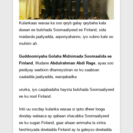
Kulankaas waxaa ka soo qeyb galay qeybaha kala
duwan ee bulshada Soomaaliyeed ee Finland, sida
madaxda jaaliyadda, aqoonyahanno, iyo xubno kale oo
muhiim ah.
Guddoomiyaha Golaha Midnimada Soomaalida ee
Finland
, Mudane
Abdulrahman Abdi Rage
, ayaa soo
jeediyay warbixin dhameystiran oo ku saabsan
xaaladda jaaliyadda, waxqabadka
ururka, iyo caqabadaha haysta bulshada Soomaaliyeed
ee ku nool Finland.
Intii uu socday kulanka waxaa si qoto dheer looga
dooday walaaca ay qabaan shacabka Soomaaliyeed
ee ku sugan Finland, gaar ahaan arrimaha la xiriira
heshiisyada dowladda Finland ay la galeyso dowladda