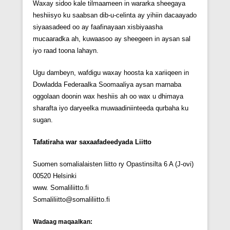
Waxay sidoo kale tilmaameen in wararka sheegaya
heshiisyo ku saabsan dib-u-celinta ay yihiin dacaayado
siyaasadeed oo ay faafinayaan xisbiyaasha
mucaaradka ah, kuwaasoo ay sheegeen in aysan sal
iyo raad toona lahayn.
Ugu dambeyn, wafdigu waxay hoosta ka xariiqeen in
Dowladda Federaalka Soomaaliya aysan marnaba
oggolaan doonin wax heshiis ah oo wax u dhimaya
sharafta iyo daryeelka muwaadiniinteeda qurbaha ku
sugan.
Tafatiraha war saxaafadeedyada Liitto
Suomen somalialaisten liitto ry Opastinsilta 6 A (J-ovi)
00520 Helsinki
www. Somaliliitto.fi
Somaliliitto@somaliliitto.fi
Wadaag maqaalkan: