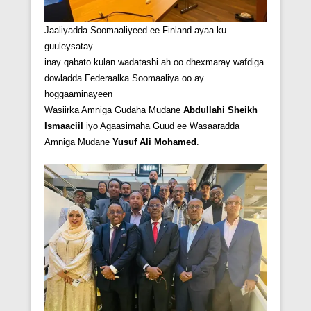
Jaaliyadda Soomaaliyeed ee Finland ayaa ku
guuleysatay
inay qabato kulan wadatashi ah oo dhexmaray wafdiga
dowladda Federaalka Soomaaliya oo ay
hoggaaminayeen
Wasiirka Amniga Gudaha Mudane
Abdullahi Sheikh
Ismaaciil
iyo Agaasimaha Guud ee Wasaaradda
Amniga Mudane
Yusuf Ali Mohamed
.