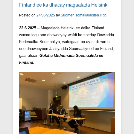
Finland ee ka dhacay magaalada Helsinki
Posted on
24/06/2025
by
Suomen somalialaisten liitto
22.6.2025
– Magaalada Helsinki ee dalka Finland
waxaa lagu soo dhaweeyay wafdi ka socday Dowladda
Federaalka Soomaaliya, wafdigaas oo ay si diirran u
soo dhaweeyeen Jaaliyadda Soomaaliyeed ee Finland,
gaar ahaan
Golaha Midnimada Soomaalida ee
Finland
.