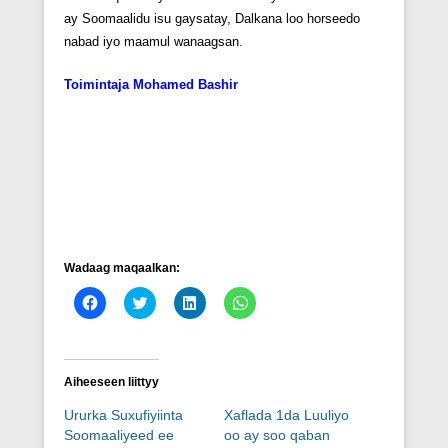
ay Soomaalidu isu gaysatay, Dalkana loo horseedo
nabad iyo maamul wanaagsan.
Toimintaja Mohamed Bashir
Wadaag maqaalkan:
C
C
C
C
l
l
l
l
i
i
i
i
c
c
c
c
k
k
k
k
t
t
t
t
o
o
o
o
Aiheeseen liittyy
s
s
s
s
h
h
h
h
Ururka Suxufiyiinta
Xaflada 1da Luuliyo
a
a
a
a
r
r
r
r
Soomaaliyeed ee
oo ay soo qaban
e
e
e
e