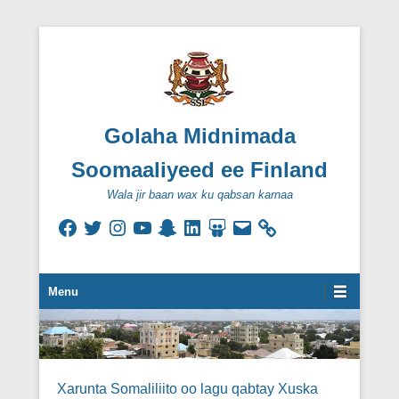
Golaha Midnimada
Soomaaliyeed ee Finland
Wala jir baan wax ku qabsan karnaa
Facebook
Twitter
Instagram
YouTube
Snapchat
LinkedIn
SlideShare
Email
Secondary Menu
Menu
Xarunta Somaliliito oo lagu qabtay Xuska