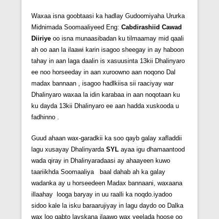
Waxaa isna goobtaasi ka hadlay Gudoomiyaha Ururka
Midnimada Soomaaliyeed Eng:
Cabdirashiid Cawad
Diiriye
oo isna munaasibadan ku tilmaamay mid qaali
ah oo aan la ilaawi karin isagoo sheegay in ay haboon
tahay in aan laga daalin is xasuusinta 13kii Dhalinyaro
ee noo horseeday in aan xuroowno aan noqono Dal
madax bannaan , isagoo hadlkiisa sii raaciyay war
Dhalinyaro waxaa la idin karabaa in aan noqotaan ku
ku dayda 13kii Dhalinyaro ee aan hadda xuskooda u
fadhinno .
Guud ahaan wax-garadkii ka soo qayb galay xafladdii
lagu xusayay Dhalinyarda
SYL
ayaa igu dhamaantood
wada qiray in Dhalinyaradaasi ay ahaayeen kuwo
taariikhda Soomaaliya baal dahab ah ka galay
wadanka ay u horseedeen Madax bannaani, waxaana
illaahay looga baryay in uu raalli ka noqdo.iyadoo
sidoo kale la isku baraarujiyay in lagu daydo oo Dalka
wax loo qabto layskana ilaawo wax yeelada hoose oo