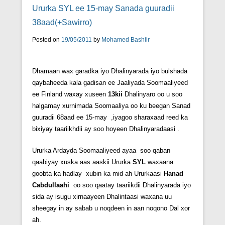
Ururka SYL ee 15-may Sanada guuradii
38aad(+Sawirro)
Posted on
19/05/2011
by
Mohamed Bashiir
Dhamaan wax garadka iyo Dhalinyarada iyo bulshada
qaybaheeda kala gadisan ee Jaaliyada Soomaaliyeed
ee Finland waxay xuseen
13kii
Dhalinyaro oo u soo
halgamay xurnimada Soomaaliya oo ku beegan Sanad
guuradii 68aad ee 15-may ,iyagoo sharaxaad reed ka
bixiyay taariikhdii ay soo hoyeen Dhalinyaradaasi .
Ururka Ardayda Soomaaliyeed ayaa soo qaban
qaabiyay xuska aas aaskii Ururka
SYL
waxaana
goobta ka hadlay xubin ka mid ah Ururkaasi
Hanad
Cabdullaahi
oo soo qaatay taariikdii Dhalinyarada iyo
sida ay isugu xirnaayeen Dhalintaasi waxana uu
sheegay in ay sabab u noqdeen in aan noqono Dal xor
ah.