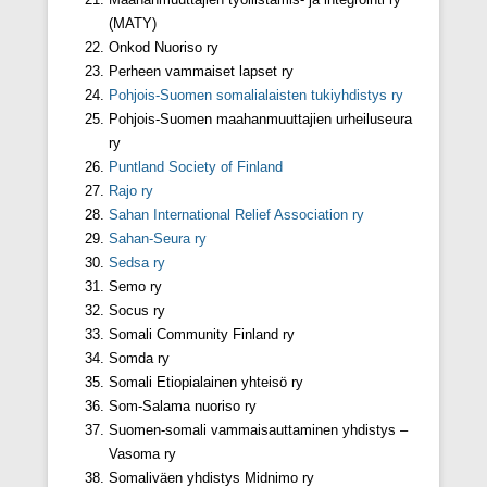
(MATY)
Onkod Nuoriso ry
Perheen vammaiset lapset ry
Pohjois-Suomen somalialaisten tukiyhdistys ry
Pohjois-Suomen maahanmuuttajien urheiluseura
ry
Puntland Society of Finland
Rajo ry
Sahan International Relief Association ry
Sahan-Seura ry
Sedsa ry
Semo ry
Socus ry
Somali Community Finland ry
Somda ry
Somali Etiopialainen yhteisö ry
Som-Salama nuoriso ry
Suomen-somali vammaisauttaminen yhdistys –
Vasoma ry
Somaliväen yhdistys Midnimo ry