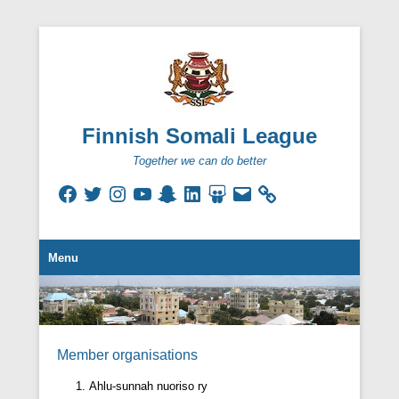
Finnish Somali League
Together we can do better
Facebook
Twitter
Instagram
YouTube
Snapchat
LinkedIn
SlideShare
Email
Secondary Menu
Menu
Member organisations
Posted on
06/09/2022
By
Suomen somalialaisten liitto
Ahlu-sunnah nuoriso ry