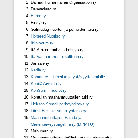
Dalmar Humanitarian Organisation ry
Danwadaag ry
Esma ry
Finsyr ry
Galmudug nuorten ja perheiden tuki ry
Horseed Nuoriso ry
Iftin-seura ry
Itä-Afrikan rauha ja kehitys ry
Itä-Vantaan Somalikulttuuri ry
Janaale ry
Kadia ry
Kohmu ry – Urheilua ja ystävyyttä kaikille
Kehitä Arvosta ry
KonSom – nuoret ry
Kontulan maahanmuuttajien tuki ry
Lieksan Somali perheyhdistys ry
Länsi-Helsinki somaliyhteisö ry
Maahanmuuttajien Päihde ja
Mielenterveysongelma ry (MPMTO)
Mahuraan ry
Maahanmuuttajien työllistämis- ja integrointi ry