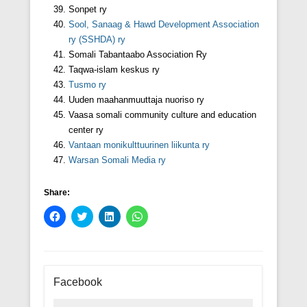
Sonpet ry
Sool, Sanaag & Hawd Development Association
ry (SSHDA) ry
Somali Tabantaabo Association Ry
Taqwa-islam keskus ry
Tusmo ry
Uuden maahanmuuttaja nuoriso ry
Vaasa somali community culture and education
center ry
Vantaan monikulttuurinen liikunta ry
Warsan Somali Media ry
Share:
C
C
C
C
l
l
l
l
i
i
i
i
c
c
c
c
k
k
k
k
t
t
t
t
o
o
o
o
s
s
s
s
Facebook
h
h
h
h
a
a
a
a
r
r
r
r