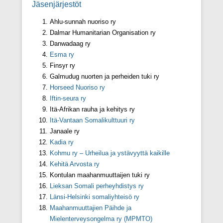
Jäsenjärjestöt
Posted on
16/01/2011
By
Suomen somalialaisten liitto
Ahlu-sunnah nuoriso ry
Dalmar Humanitarian Organisation ry
Danwadaag ry
Esma ry
Finsyr ry
Galmudug nuorten ja perheiden tuki ry
Horseed Nuoriso ry
Iftin-seura ry
Itä-Afrikan rauha ja kehitys ry
Itä-Vantaan Somalikulttuuri ry
Janaale ry
Kadia ry
Kohmu ry – Urheilua ja ystävyyttä kaikille
Kehitä Arvosta ry
Kontulan maahanmuuttaijen tuki ry
Lieksan Somali perheyhdistys ry
Länsi-Helsinki somaliyhteisö ry
Maahanmuuttajien Päihde ja
Mielenterveysongelma ry (MPMTO)