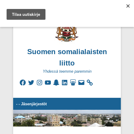
Suomen somalialaisten
liitto
Yhdessä teemme paremmin
Facebook
Twitter
Instagram
YouTube
Snapchat
LinkedIn
SlideShare
Sähköpostiosoite
Secondary Menu
- - Jäsenjärjestöt