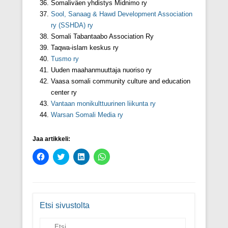
Somaliväen yhdistys Midnimo ry
Sool, Sanaag & Hawd Development Association
ry (SSHDA) ry
Somali Tabantaabo Association Ry
Taqwa-islam keskus ry
Tusmo ry
Uuden maahanmuuttaja nuoriso ry
Vaasa somali community culture and education
center ry
Vantaan monikulttuurinen liikunta ry
Warsan Somali Media ry
Jaa artikkeli:
J
J
J
J
a
a
a
a
a
a
a
a
F
T
L
W
a
w
i
h
c
i
n
a
e
t
k
t
b
t
e
s
Etsi sivustolta
o
e
d
A
o
r
I
p
k
i
n
p
Search