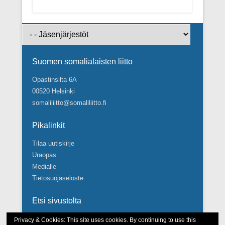
Footer Menu
Suomen somalialaisten liitto
Opastinsilta 6A
00520 Helsinki
somaliliitto@somaliliitto.fi
Pikalinkit
Tilaa uutiskirje
Uraopas
Medialle
Tietosuojaseloste
Etsi sivustolta
Search
Privacy & Cookies: This site uses cookies. By continuing to use this