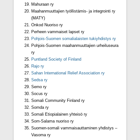
Mahuraan ry
Maahanmuuttajien työllistämis- ja integrointi ry
(MATY)
Onkod Nuoriso ry
Perheen vammaiset lapset ry
Pohjois-Suomen somalialaisten tukiyhdistys ry
Pohjois-Suomen maahanmuuttajien urheiluseura
ry
Puntland Society of Finland
Rajo ry
Sahan International Relief Association ry
Sedsa ry
Semo ry
Socus ry
Somali Community Finland ry
Somda ry
Somali Etiopialainen yhteisö ry
Som-Salama nuoriso ry
Suomen-somali vammaisauttaminen yhdistys –
Vasoma ry