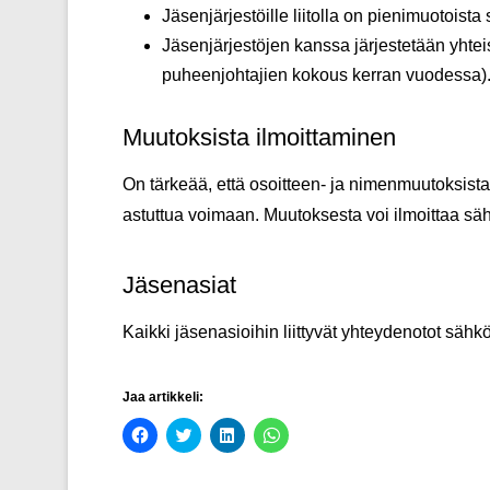
Jäsenjärjestöille liitolla on pienimuotoista
Jäsenjärjestöjen kanssa järjestetään yhtei
puheenjohtajien kokous kerran vuodessa)
Muutoksista ilmoittaminen
On tärkeää, että osoitteen- ja nimenmuutoksista
astuttua voimaan. Muutoksesta voi ilmoittaa sä
Jäsenasiat
Kaikki jäsenasioihin liittyvät yhteydenotot sähk
Jaa artikkeli:
J
J
J
J
a
a
a
a
a
a
a
a
F
T
L
W
a
w
i
h