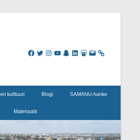
Facebook
Twitter
Instagram
YouTube
Snapchat
LinkedIn
SlideShare
Sähköpostiosoite
en kulttuuri
Blogi
SAMANU-hanke
Materiaalit