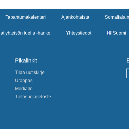
Tapahtumakalenteri
Ajankohtaista
Somalialain
nat yhteisön tuella -hanke
Yhteystiedot
Suomi
Pikalinkit
E
Tilaa uutiskirje
S
Uraopas
Medialle
Tietosuojaseloste