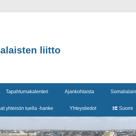
aisten liitto
Tapahtumakalenteri
Ajankohtaista
Somalialain
nat yhteisön tuella -hanke
Yhteystiedot
Suomi