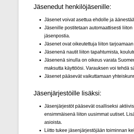
Jäsenedut henkilöjäsenille:
Jäsenet voivat asettua ehdolle ja äänestä
Jäsenille postitetaan automaattisesti liiton
jäsenpostia.
Jäsenet ovat oikeutettuja liiton tarjoamaa
Jäsenenä nautit liiton tapahtumista, koulut
Jäsenenä sinulla on oikeus varata Suomen 
maksutta käyttöösi. Varauksen voi tehdä sä
Jäsenet pääsevät vaikuttamaan yhteiskunnall
Jäsenjärjestöille lisäksi:
Jäsenjärjestöt pääsevät osalliseksi aktiiv
ensimmäisenä liiton uusimmat uutiset. Lisä
asioista.
Liitto tukee jäsenjärjestöjään toiminnan k