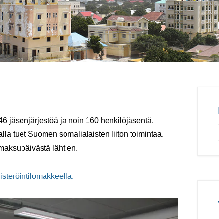
 liitto
 46 jäsenjärjestöä ja noin 160 henkilöjäsentä.
alla tuet Suomen somalialaisten liiton toimintaa.
maksupäivästä lähtien.
isteröintilomakkeella.