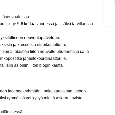
ä jäsenvaaleissa.
 uutiskirje 5-6 kertaa vuodessa ja lisäksi tarvittaessa
n yksilölliseen neuvontapalveluun.
uksista ja kursseista etuoikeutettuna.
somalialaisten liiton neuvotteluhuonetta ja salia
hköpostitse järjestökoordinaattorille.
isiin asioihin liiton blogin kautta.
iseen facebookryhmään, jonka kautta saa tietoon
ksi ryhmässä voi kysyä mieltä askarruttavista
ehittämisessä.