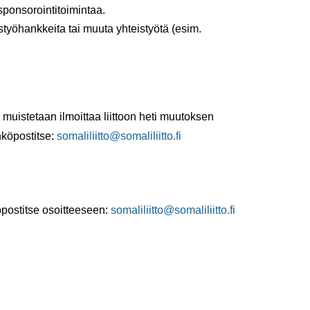
 sponsorointitoimintaa.
styöhankkeita tai muuta yhteistyötä (esim.
.
 muistetaan ilmoittaa liittoon heti muutoksen
hköpostitse:
somaliliitto@somaliliitto.fi
öpostitse osoitteeseen:
somaliliitto@somaliliitto.fi