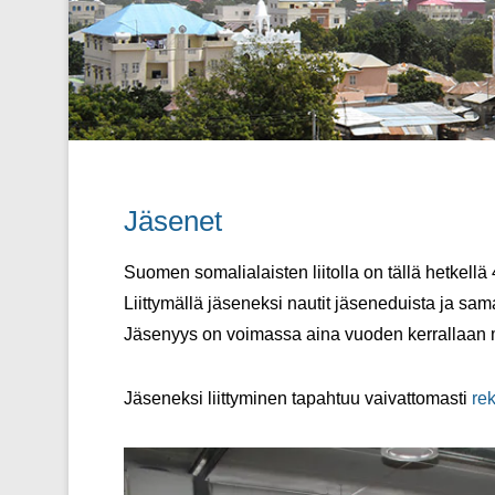
Jäsenet
Posted on
29/06/2018
By
Suomen somalialaisten
Suomen somalialaisten liitolla on tällä hetkellä
Liittymällä jäseneksi nautit jäseneduista ja sam
Jäsenyys on voimassa aina vuoden kerrallaan 
Jäseneksi liittyminen tapahtuu vaivattomasti
rek