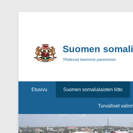
Suomen somalial
Yhdessä teemme paremmin
Secondary Menu
Etusivu
Suomen somalialaisten liitto
Turvalliset valin