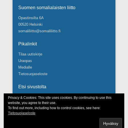
Suomen somalialaisten liitto
Opastinsilta 6A
00520 Helsinki
somaliliitto@somaliliitto.fi
Pikalinkit
Tilaa uutiskirje
Uraopas
Medialle
Tietosuojaseloste
Etsi sivustolta
Search
Privacy & Cookies: This site uses cookies. By continuing to use this
website, you agree to their use.
To find out more, including how to control cookies, see here:
Tietosuojaseloste
Tekijänoikeudet © Suomen somalialaisten liitto 2026.