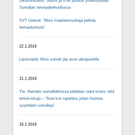
Ulkoministeriö: Suomi ja IOM juhlivat yhteistyötään
Somalian terveydenhuollossa
SVT Uutiset: ”Moni maahanmuuttaja pelkää
leimautumista”
22.1.2019
Länsiväylä: Moni somali jää avun ulkopuolelle
21.1.2019
Yle: Nairobin somalilähiössä pelätään sekä kosto- että
terrori-iskuja – ”Aina kun tapahtuu jotain huonoa,
syytetään somaleja”
16.1.2019