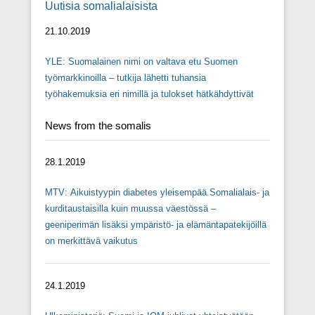
Uutisia somalialaisista
Posted on
30/05/2015
By
Suomen somalialaisten liitto
21.10.2019
YLE: Suomalainen nimi on valtava etu Suomen
työmarkkinoilla – tutkija lähetti tuhansia
työhakemuksia eri nimillä ja tulokset hätkähdyttivät
News from the somalis
28.1.2019
MTV: Aikuistyypin diabetes yleisempää Somalialais- ja
kurditaustaisilla kuin muussa väestössä –
geeniperimän lisäksi ympäristö- ja elämäntapatekijöillä
on merkittävä vaikutus
24.1.2019