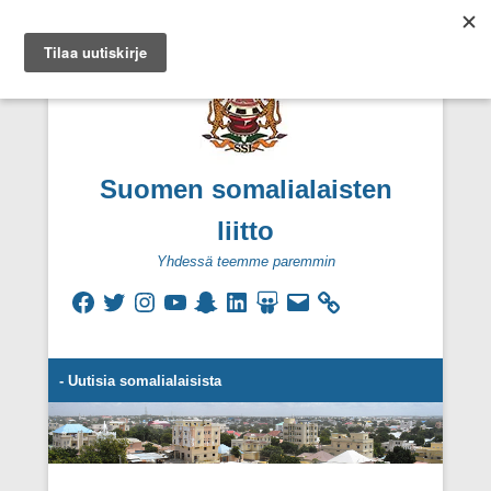
Suomen somalialaisten
liitto
Yhdessä teemme paremmin
Facebook
Twitter
Instagram
YouTube
Snapchat
LinkedIn
SlideShare
Sähköpostiosoite
Secondary Menu
- Uutisia somalialaisista