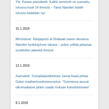
Yle: Kenian presidentti: Kaikki terroristit on surmattu,
iskussa kuoli 14 ihmistä – Tämä Nairobin hotelli-
iskusta tiedetään nyt
15.1.2019
MtvUutiset: Äärijärjestö al-Shabaab sanoo olevansa
Nairobin hyökkäyksen takana – poliisi yrittää pelastaa
sisätiloihin jääneitä ihmisiä
13.1.2019
Aamulehti: Somalialaislähtöinen Jamal Awad johtaa
Oulun maahanmuuttoneuvostoa: ”Suomessa asuvat
ulkomaalaiset pitäisi saada mukaan kotouttamiseen”
9.1.2019