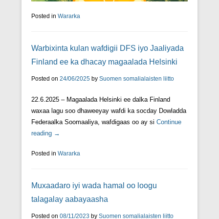
Posted in
Wararka
Warbixinta kulan wafdigii DFS iyo Jaaliyada
Finland ee ka dhacay magaalada Helsinki
Posted on
24/06/2025
by
Suomen somalialaisten liitto
22.6.2025 – Magaalada Helsinki ee dalka Finland
waxaa lagu soo dhaweeyay wafdi ka socday Dowladda
Federaalka Soomaaliya, wafdigaas oo ay si
Continue
reading →
Posted in
Wararka
Muxaadaro iyi wada hamal oo loogu
talagalay aabayaasha
Posted on
08/11/2023
by
Suomen somalialaisten liitto