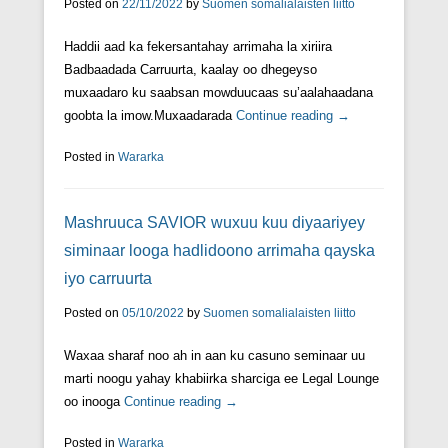
Posted on
22/11/2022
by
Suomen somalialaisten liitto
Haddii aad ka fekersantahay arrimaha la xiriira
Badbaadada Carruurta, kaalay oo dhegeyso
muxaadaro ku saabsan mowduucaas su’aalahaadana
goobta la imow.Muxaadarada
Continue reading →
Posted in
Wararka
Mashruuca SAVIOR wuxuu kuu diyaariyey
siminaar looga hadlidoono arrimaha qayska
iyo carruurta
Posted on
05/10/2022
by
Suomen somalialaisten liitto
Waxaa sharaf noo ah in aan ku casuno seminaar uu
marti noogu yahay khabiirka sharciga ee Legal Lounge
oo inooga
Continue reading →
Posted in
Wararka