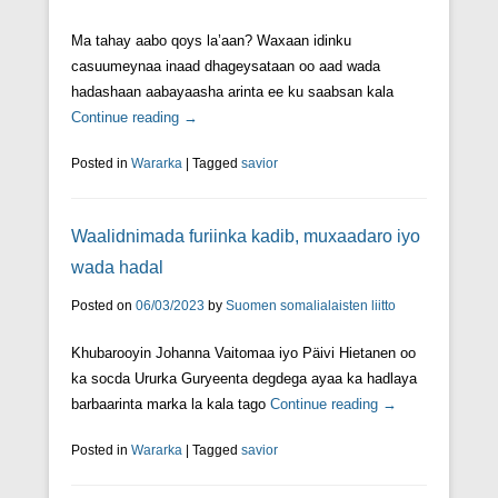
Ma tahay aabo qoys la’aan? Waxaan idinku
casuumeynaa inaad dhageysataan oo aad wada
hadashaan aabayaasha arinta ee ku saabsan kala
Continue reading →
Posted in
Wararka
|
Tagged
savior
Waalidnimada furiinka kadib, muxaadaro iyo
wada hadal
Posted on
06/03/2023
by
Suomen somalialaisten liitto
Khubarooyin Johanna Vaitomaa iyo Päivi Hietanen oo
ka socda Ururka Guryeenta degdega ayaa ka hadlaya
barbaarinta marka la kala tago
Continue reading →
Posted in
Wararka
|
Tagged
savior