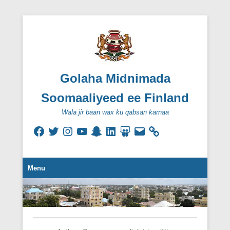
Golaha Midnimada
Soomaaliyeed ee Finland
Wala jir baan wax ku qabsan karnaa
Facebook
Twitter
Instagram
YouTube
Snapchat
LinkedIn
SlideShare
Email
Secondary Menu
Menu