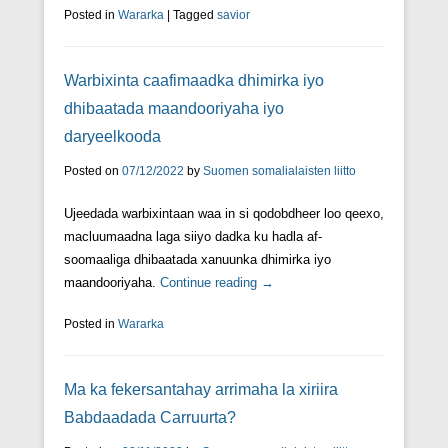
Posted in
Wararka
|
Tagged
savior
Warbixinta caafimaadka dhimirka iyo
dhibaatada maandooriyaha iyo
daryeelkooda
Posted on
07/12/2022
by
Suomen somalialaisten liitto
Ujeedada warbixintaan waa in si qodobdheer loo qeexo,
macluumaadna laga siiyo dadka ku hadla af-
soomaaliga dhibaatada xanuunka dhimirka iyo
maandooriyaha.
Continue reading →
Posted in
Wararka
Ma ka fekersantahay arrimaha la xiriira
Babdaadada Carruurta?