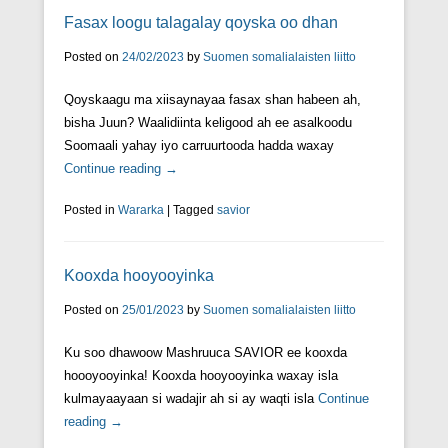
Fasax loogu talagalay qoyska oo dhan
Posted on
24/02/2023
by
Suomen somalialaisten liitto
Qoyskaagu ma xiisaynayaa fasax shan habeen ah,
bisha Juun? Waalidiinta keligood ah ee asalkoodu
Soomaali yahay iyo carruurtooda hadda waxay
Continue reading →
Posted in
Wararka
|
Tagged
savior
Kooxda hooyooyinka
Posted on
25/01/2023
by
Suomen somalialaisten liitto
Ku soo dhawoow Mashruuca SAVIOR ee kooxda
hoooyooyinka! Kooxda hooyooyinka waxay isla
kulmayaayaan si wadajir ah si ay waqti isla
Continue
reading →