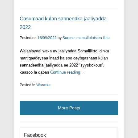
Casumaad kulan sanneedka jaaliyadda
2022
Posted on
16/09/2022
by
Suomen somalialaisten liitto
Walaalayaal waxa ay jaaliyadda Somaliliitto idinku
martiqaadeysaa inaad ka soo qeybgashaan kulan
sannadeedka jaaliyadda ee 2022 “syyskokous”,
kaasoo la qaban
Continue reading →
Posted in
Wararka
More Posts
Facebook