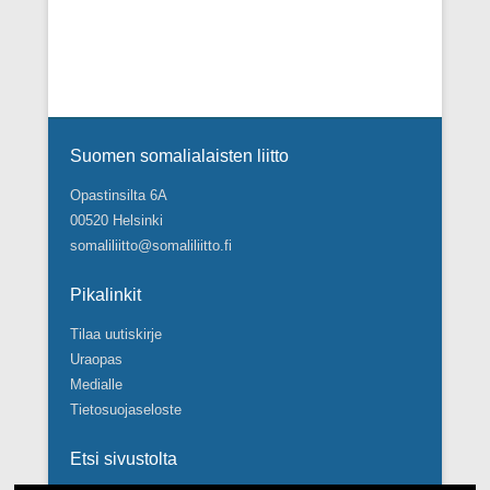
i
i
i
g
e
v
o
w
ä
i
s
.
n
N
t
a
Footer Menu
i
v
Suomen somalialaisten liitto
i
Opastinsilta 6A
g
00520 Helsinki
a
somaliliitto@somaliliitto.fi
t
i
Pikalinkit
o
n
Tilaa uutiskirje
Uraopas
Medialle
Tietosuojaseloste
Etsi sivustolta