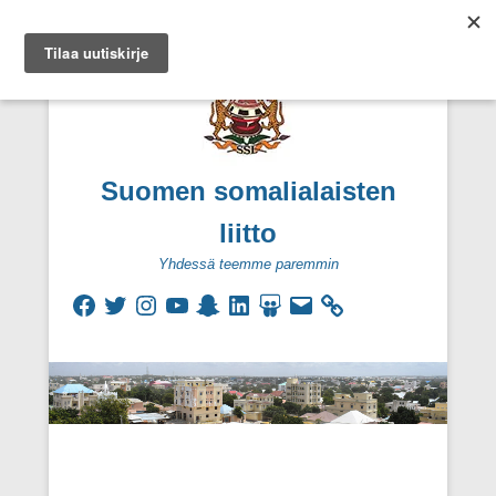
Suomen somalialaisten
liitto
Yhdessä teemme paremmin
Facebook
Twitter
Instagram
YouTube
Snapchat
LinkedIn
SlideShare
Sähköpostiosoite
Secondary Menu