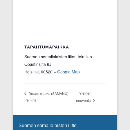
n
a
s
s
a
)
TAPAHTUMAPAIKKA
Suomen somalialaisten liiton toimisto
Opastinsilta 6J
Helsinki
,
00520
+ Google Map
Yleinen
Dream weeks (SAMANU):
Peli-ilta
neuvonta
Footer Menu
Suomen somalialaisten liitto