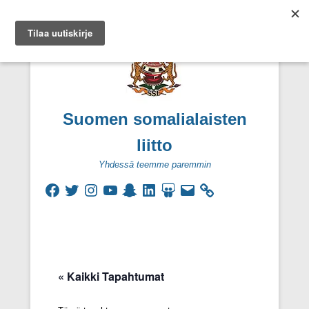
Suomen somalialaisten
liitto
Yhdessä teemme paremmin
Facebook
Twitter
Instagram
YouTube
Snapchat
LinkedIn
SlideShare
Sähköpostiosoite
Secondary Menu
« Kaikki Tapahtumat