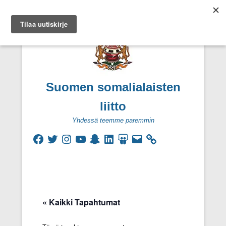
Suomen somalialaisten
liitto
Yhdessä teemme paremmin
Facebook
Twitter
Instagram
YouTube
Snapchat
LinkedIn
SlideShare
Sähköpostiosoite
Secondary Menu
« Kaikki Tapahtumat