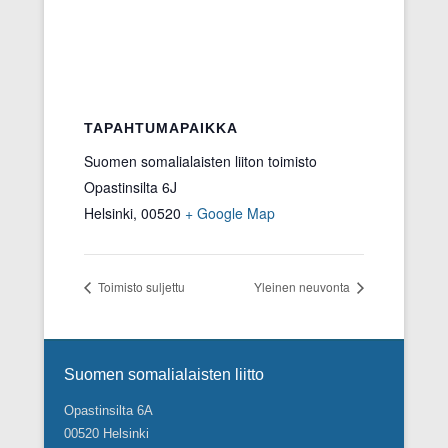
s
a
)
TAPAHTUMAPAIKKA
Suomen somalialaisten liiton toimisto
Opastinsilta 6J
Helsinki
,
00520
+ Google Map
Toimisto suljettu
Yleinen neuvonta
Footer Menu
Suomen somalialaisten liitto
Opastinsilta 6A
00520 Helsinki