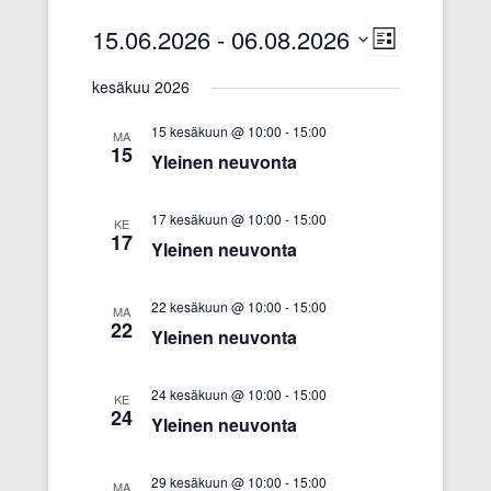
15.06.2026
 - 
06.08.2026
N
T
L
ä
a
i
V
s
kesäkuu 2026
k
p
a
t
y
a
a
l
15 kesäkuun @ 10:00
-
15:00
MA
m
h
i
15
Yleinen neuvonta
ä
t
t
t
u
s
n
m
17 kesäkuun @ 10:00
-
15:00
e
KE
17
a
a
p
Yleinen neuvonta
v
V
ä
i
i
i
22 kesäkuun @ 10:00
-
15:00
MA
g
e
v
22
Yleinen neuvonta
o
w
ä
i
s
.
n
N
24 kesäkuun @ 10:00
-
15:00
KE
24
t
a
Yleinen neuvonta
i
v
i
29 kesäkuun @ 10:00
-
15:00
MA
g