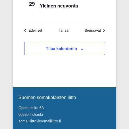
29
Yleinen neuvonta
a
t
i
o
Tapahtumat
Tapahtumat
Edelliset
Tänään
Seuraavat
n
Tilaa kalenteriin
Footer Menu
Suomen somalialaisten liitto
Opastinsilta 6A
00520 Helsinki
somaliliitto@somaliliitto.fi