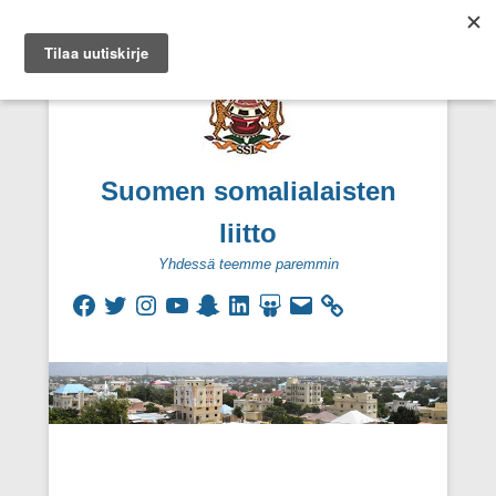
Suomen somalialaisten
liitto
Yhdessä teemme paremmin
Facebook
Twitter
Instagram
YouTube
Snapchat
LinkedIn
SlideShare
Sähköpostiosoite
Secondary Menu