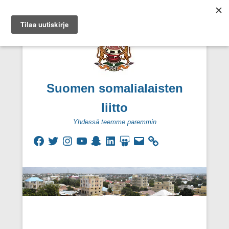
Suomen somalialaisten
liitto
Yhdessä teemme paremmin
Facebook
Twitter
Instagram
YouTube
Snapchat
LinkedIn
SlideShare
Sähköpostiosoite
Secondary Menu