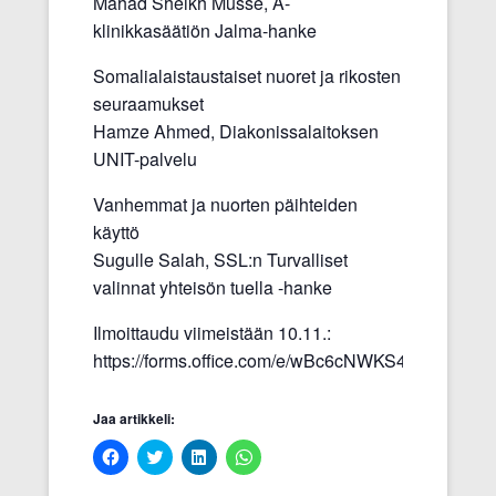
Mahad Sheikh Musse, A-
klinikkasäätiön Jalma-hanke
Somalialaistaustaiset nuoret ja rikosten
seuraamukset
Hamze Ahmed, Diakonissalaitoksen
UNIT-palvelu
Vanhemmat ja nuorten päihteiden
käyttö
Sugulle Salah, SSL:n Turvalliset
valinnat yhteisön tuella -hanke
Ilmoittaudu viimeistään 10.11.:
https://forms.office.com/e/wBc6cNWKS4
Jaa artikkeli:
J
J
J
J
a
a
a
a
a
a
a
a