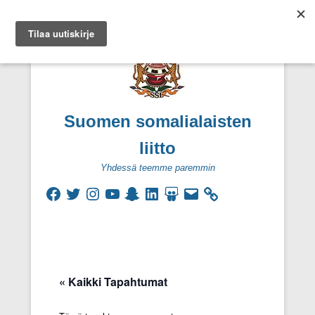
Suomen somalialaisten
liitto
Yhdessä teemme paremmin
Facebook
Twitter
Instagram
YouTube
Snapchat
LinkedIn
SlideShare
Sähköpostiosoite
Secondary Menu
« Kaikki Tapahtumat