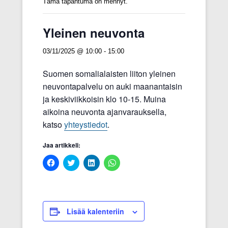
Tämä tapahtuma on mennyt.
Yleinen neuvonta
03/11/2025 @ 10:00
-
15:00
Suomen somalialaisten liiton yleinen
neuvontapalvelu on auki maanantaisin
ja keskiviikkoisin klo 10-15. Muina
aikoina neuvonta ajanvarauksella,
katso
yhteystiedot
.
Jaa artikkeli:
J
J
J
J
a
a
a
a
a
a
a
a
F
T
L
W
a
w
i
h
c
i
n
a
e
t
k
t
b
t
e
s
Lisää kalenteriin
o
e
d
A
o
r
I
p
k
i
n
p