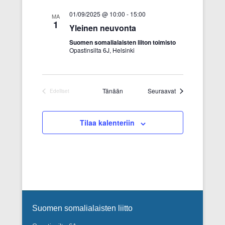
a
01/09/2025 @ 10:00
-
15:00
MA
1
t
Yleinen neuvonta
i
Suomen somalialaisten liiton toimisto
o
Opastinsilta 6J, Helsinki
n
Tapahtumat
Tänään
Seuraavat
Edelliset
Tapahtumat
Tilaa kalenteriin
Footer Menu
Suomen somalialaisten liitto