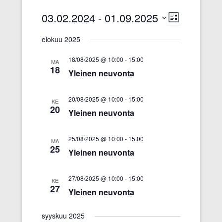
03.02.2024
 - 
01.09.2025
N
T
L
ä
a
i
V
s
elokuu 2025
k
p
a
t
y
a
a
l
18/08/2025 @ 10:00
-
15:00
MA
m
h
i
18
Yleinen neuvonta
ä
t
t
t
u
s
n
m
20/08/2025 @ 10:00
-
15:00
e
KE
20
a
a
p
Yleinen neuvonta
v
V
ä
i
i
i
25/08/2025 @ 10:00
-
15:00
MA
g
e
v
25
Yleinen neuvonta
o
w
ä
i
s
.
n
N
27/08/2025 @ 10:00
-
15:00
KE
27
t
a
Yleinen neuvonta
i
v
i
syyskuu 2025
g