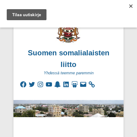
Suomen somalialaisten
liitto
Yhdessä teemme paremmin
Facebook
Twitter
Instagram
YouTube
Snapchat
LinkedIn
SlideShare
Sähköpostiosoite
Secondary Menu