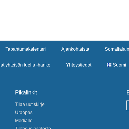
Tapahtumakalenteri
Ajankohtaista
Somalialain
nat yhteisön tuella -hanke
Yhteystiedot
Suomi
Pikalinkit
E
Tilaa uutiskirje
S
Uraopas
Medialle
Tietosuojaseloste