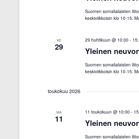
.
Suomen somalialaisten liit
keskiviikkoisin klo 10-15. 
29 huhtikuun @ 10:00
-
15
KE
29
Yleinen neuvo
Suomen somalialaisten liit
keskiviikkoisin klo 10-15. 
toukokuu 2026
11 toukokuun @ 10:00
-
15
MA
11
Yleinen neuvo
Suomen somalialaisten liit