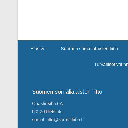
Footer Menu
Etusivu
Suomen somalialaisten liitto
Turvalliset valin
Suomen somalialaisten liitto
Opastinsilta 6A
00520 Helsinki
somaliliitto@somaliliitto.fi