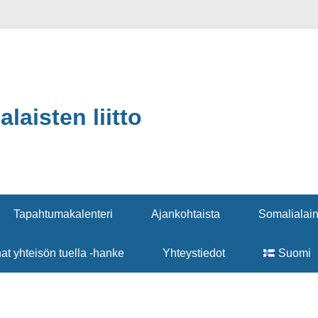
aisten liitto
Tapahtumakalenteri
Ajankohtaista
Somalialain
nat yhteisön tuella -hanke
Yhteystiedot
Suomi