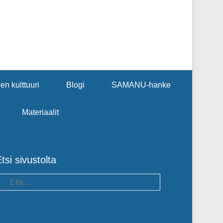
en kulttuuri
Blogi
SAMANU-hanke
Materiaalit
tsi sivustolta
earch