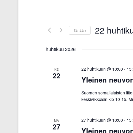
22 huhtik
Tänään
V
a
huhtikuu 2026
l
i
22 huhtikuun @ 10:00
-
15
KE
22
t
Yleinen neuvo
s
e
Suomen somalialaisten liit
p
keskiviikkoisin klo 10-15. 
ä
i
27 huhtikuun @ 10:00
-
15
MA
v
27
Yleinen neuvo
ä