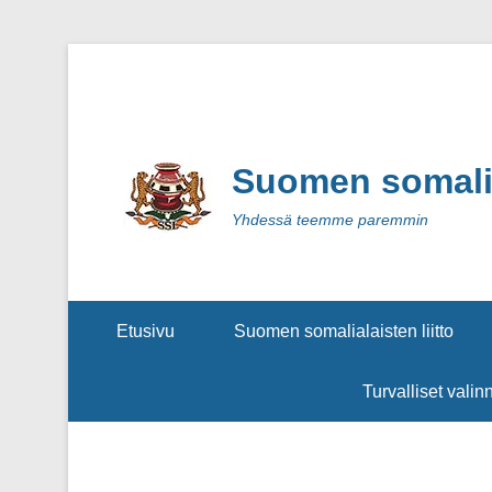
Suomen somalial
Yhdessä teemme paremmin
Secondary Menu
Etusivu
Suomen somalialaisten liitto
Turvalliset valin