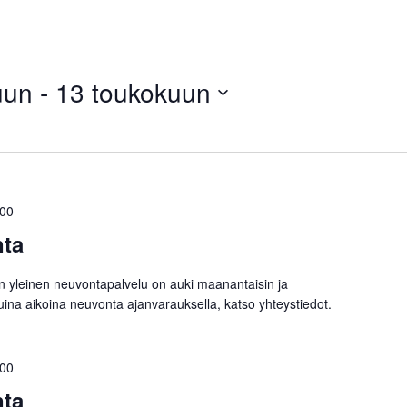
uun
 - 
13 toukokuun
:00
nta
on yleinen neuvontapalvelu on auki maanantaisin ja
Muina aikoina neuvonta ajanvarauksella, katso yhteystiedot.
:00
nta