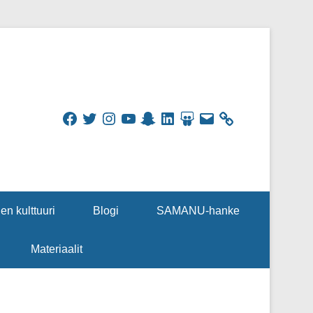
Facebook
Twitter
Instagram
YouTube
Snapchat
LinkedIn
SlideShare
Sähköpostiosoite
en kulttuuri
Blogi
SAMANU-hanke
Materiaalit