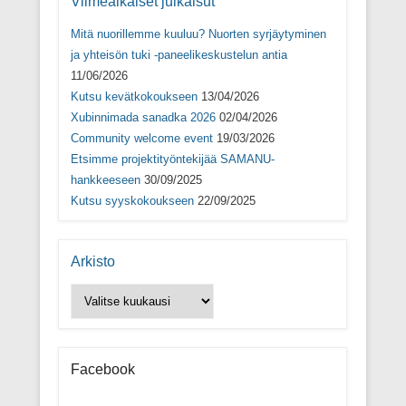
Viimeaikaiset julkaisut
a
)
a
k
)
)
u
n
Mitä nuorillemme kuuluu? Nuorten syrjäytyminen
a
s
ja yhteisön tuki -paneelikeskustelun antia
s
11/06/2026
a
)
Kutsu kevätkokoukseen
13/04/2026
Xubinnimada sanadka 2026
02/04/2026
Community welcome event
19/03/2026
Etsimme projektityöntekijää SAMANU-
hankkeeseen
30/09/2025
Kutsu syyskokoukseen
22/09/2025
Arkisto
Arkisto
Facebook