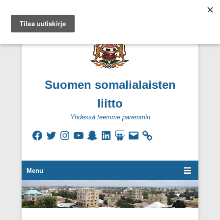
Suomen somalialaisten
liitto
Yhdessä teemme paremmin
Facebook
Twitter
Instagram
YouTube
Snapchat
LinkedIn
SlideShare
Sähköpostiosoite
Secondary Menu
Menu