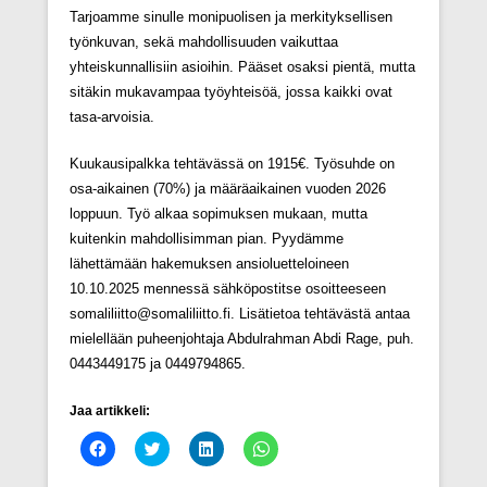
Tarjoamme sinulle monipuolisen ja merkityksellisen
työnkuvan, sekä mahdollisuuden vaikuttaa
yhteiskunnallisiin asioihin. Pääset osaksi pientä, mutta
sitäkin mukavampaa työyhteisöä, jossa kaikki ovat
tasa-arvoisia.
Kuukausipalkka tehtävässä on 1915€. Työsuhde on
osa-aikainen (70%) ja määräaikainen vuoden 2026
loppuun. Työ alkaa sopimuksen mukaan, mutta
kuitenkin mahdollisimman pian. Pyydämme
lähettämään hakemuksen ansioluetteloineen
10.10.2025 mennessä sähköpostitse osoitteeseen
somaliliitto@somaliliitto.fi. Lisätietoa tehtävästä antaa
mielellään puheenjohtaja Abdulrahman Abdi Rage, puh.
0443449175 ja 0449794865.
Jaa artikkeli:
J
J
J
J
a
a
a
a
a
a
a
a