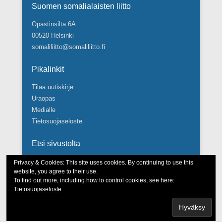
Suomen somalialaisten liitto
Opastinsilta 6A
00520 Helsinki
somaliliitto@somaliliitto.fi
Pikalinkit
Tilaa uutiskirje
Uraopas
Medialle
Tietosuojaseloste
Etsi sivustolta
Search
Privacy & Cookies: This site uses cookies. By continuing to use this
website, you agree to their use.
To find out more, including how to control cookies, see here:
Tietosuojaseloste
Tekijänoikeudet © Suomen somalialaisten liitto 2026.