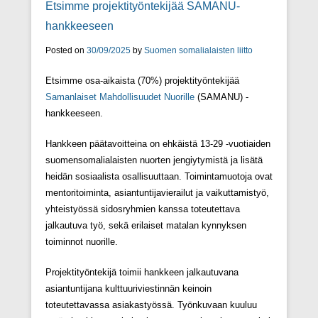
Etsimme projektityöntekijää SAMANU-
hankkeeseen
Posted on
30/09/2025
by
Suomen somalialaisten liitto
Etsimme osa-aikaista (70%) projektityöntekijää
Samanlaiset Mahdollisuudet Nuorille
(SAMANU) -
hankkeeseen.
Hankkeen päätavoitteina on ehkäistä 13-29 -vuotiaiden
suomensomalialaisten nuorten jengiytymistä ja lisätä
heidän sosiaalista osallisuuttaan. Toimintamuotoja ovat
mentoritoiminta, asiantuntijavierailut ja vaikuttamistyö,
yhteistyössä sidosryhmien kanssa toteutettava
jalkautuva työ, sekä erilaiset matalan kynnyksen
toiminnot nuorille.
Projektityöntekijä toimii hankkeen jalkautuvana
asiantuntijana kulttuuriviestinnän keinoin
toteutettavassa asiakastyössä. Työnkuvaan kuuluu