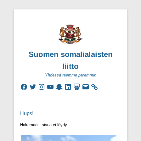
Suomen somalialaisten
liitto
Yhdessä teemme paremmin
Facebook
Twitter
Instagram
YouTube
Snapchat
LinkedIn
SlideShare
Sähköpostiosoite
Secondary Menu
Hups!
Hakemaasi sivua ei löydy.