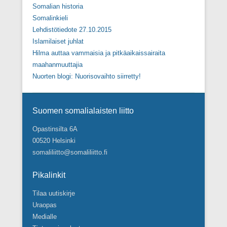
Somalian historia
Somalinkieli
Lehdistötiedote 27.10.2015
Islamilaiset juhlat
Hilma auttaa vammaisia ja pitkäaikaissairaita
maahanmuuttajia
Nuorten blogi: Nuorisovaihto siirretty!
Footer Menu
Suomen somalialaisten liitto
Opastinsilta 6A
00520 Helsinki
somaliliitto@somaliliitto.fi
Pikalinkit
Tilaa uutiskirje
Uraopas
Medialle