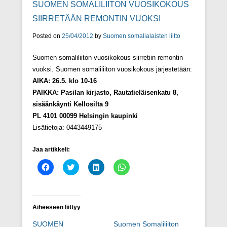
SUOMEN SOMALILIITON VUOSIKOKOUS
SIIRRETÄÄN REMONTIN VUOKSI
Posted on
25/04/2012
by
Suomen somalialaisten liitto
Suomen somaliliiton vuosikokous siirretiin remontin
vuoksi. Suomen somaliliiton vuosikokous järjestetään:
AIKA: 26.5. klo 10-16
PAIKKA: Pasilan kirjasto, Rautatieläisenkatu 8,
sisäänkäynti Kellosilta 9
PL 4101 00099 Helsingin kaupinki
Lisätietoja: 0443449175
Jaa artikkeli:
J
J
J
J
a
a
a
a
a
a
a
a
F
T
L
W
a
w
i
h
c
i
n
a
e
t
k
t
Aiheeseen liittyy
b
t
e
s
o
e
d
A
SUOMEN
Suomen Somaliliiton
o
r
I
p