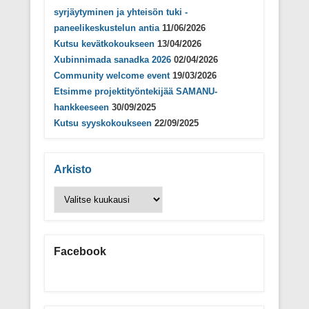
a
)
syrjäytyminen ja yhteisön tuki -
paneelikeskustelun antia
11/06/2026
Kutsu kevätkokoukseen
13/04/2026
Xubinnimada sanadka 2026
02/04/2026
Community welcome event
19/03/2026
Etsimme projektityöntekijää SAMANU-
hankkeeseen
30/09/2025
Kutsu syyskokoukseen
22/09/2025
Arkisto
Arkisto
Facebook