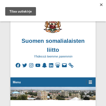
Suomen somalialaisten
liitto
Yhdessä teemme paremmin
Facebook
Twitter
Instagram
YouTube
Snapchat
LinkedIn
SlideShare
Sähköpostiosoite
Secondary Menu
Menu