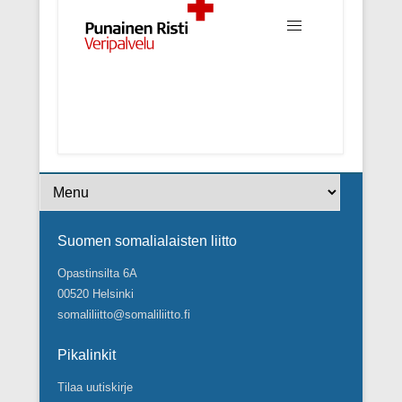
Footer Menu
Suomen somalialaisten liitto
Opastinsilta 6A
00520 Helsinki
somaliliitto@somaliliitto.fi
Pikalinkit
Tilaa uutiskirje