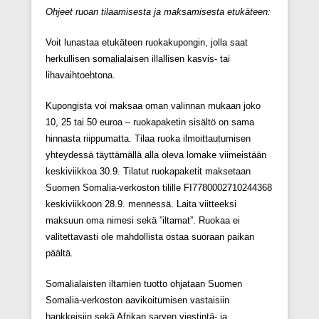
Ohjeet ruoan tilaamisesta ja maksamisesta etukäteen:
Voit lunastaa etukäteen ruokakupongin, jolla saat
herkullisen somalialaisen illallisen kasvis- tai
lihavaihtoehtona.
Kupongista voi maksaa oman valinnan mukaan joko
10, 25 tai 50 euroa ‒ ruokapaketin sisältö on sama
hinnasta riippumatta. Tilaa ruoka ilmoittautumisen
yhteydessä täyttämällä alla oleva lomake viimeistään
keskiviikkoa 30.9. Tilatut ruokapaketit maksetaan
Suomen Somalia-verkoston tilille FI7780002710244368
keskiviikkoon 28.9. mennessä. Laita viitteeksi
maksuun oma nimesi sekä ”iltamat”. Ruokaa ei
valitettavasti ole mahdollista ostaa suoraan paikan
päältä.
Somalialaisten iltamien tuotto ohjataan Suomen
Somalia-verkoston aavikoitumisen vastaisiin
hankkeisiin sekä Afrikan sarven viestintä- ja