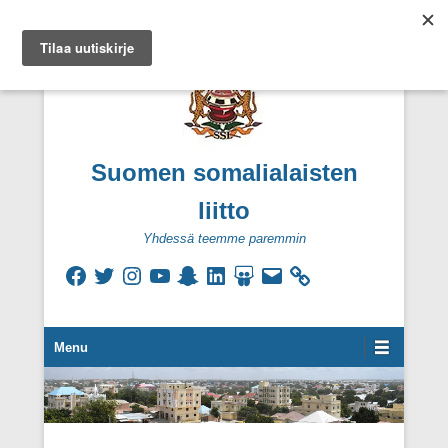
Suomen somalialaisten
liitto
Yhdessä teemme paremmin
Facebook
Twitter
Instagram
YouTube
Snapchat
LinkedIn
SlideShare
Sähköpostiosoite
Secondary Menu
Menu