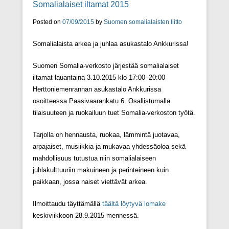
Somalialaiset iltamat 2015
Posted on
07/09/2015
by
Suomen somalialaisten liitto
Somalialaista arkea ja juhlaa asukastalo Ankkurissa!
Suomen Somalia-verkosto järjestää somalialaiset
iltamat lauantaina 3.10.2015 klo 17:00–20:00
Herttoniemenrannan asukastalo Ankkurissa
osoitteessa Paasivaarankatu 6. Osallistumalla
tilaisuuteen ja ruokailuun tuet Somalia-verkoston työtä.
Tarjolla on hennausta, ruokaa, lämmintä juotavaa,
arpajaiset, musiikkia ja mukavaa yhdessäoloa sekä
mahdollisuus tutustua niin somalialaiseen
juhlakulttuuriin makuineen ja perinteineen kuin
paikkaan, jossa naiset viettävät arkea.
Ilmoittaudu täyttämällä
täältä löytyvä lomake
keskiviikkoon 28.9.2015 mennessä.