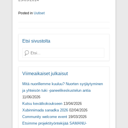
a
i
a
u
i
k
i
u
k
k
k
d
k
u
k
e
Posted in
Uutiset
u
n
u
s
n
a
n
s
a
s
a
a
s
s
s
i
s
a
s
k
a
)
a
k
)
)
u
Etsi sivustolta
n
a
s
Search
s
a
)
Viimeaikaiset julkaisut
Mitä nuorillemme kuuluu? Nuorten syrjäytyminen
ja yhteisön tuki -paneelikeskustelun antia
11/06/2026
Kutsu kevätkokoukseen
13/04/2026
Xubinnimada sanadka 2026
02/04/2026
Community welcome event
19/03/2026
Etsimme projektityöntekijää SAMANU-