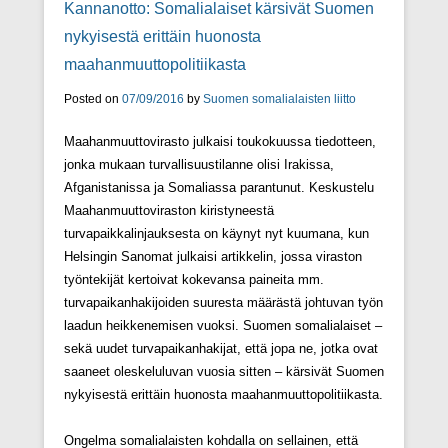
Kannanotto: Somalialaiset kärsivät Suomen
nykyisestä erittäin huonosta
maahanmuuttopolitiikasta
Posted on
07/09/2016
by
Suomen somalialaisten liitto
Maahanmuuttovirasto julkaisi toukokuussa tiedotteen,
jonka mukaan turvallisuustilanne olisi Irakissa,
Afganistanissa ja Somaliassa parantunut. Keskustelu
Maahanmuuttoviraston kiristyneestä
turvapaikkalinjauksesta on käynyt nyt kuumana, kun
Helsingin Sanomat julkaisi artikkelin, jossa viraston
työntekijät kertoivat kokevansa paineita mm.
turvapaikanhakijoiden suuresta määrästä johtuvan työn
laadun heikkenemisen vuoksi. Suomen somalialaiset –
sekä uudet turvapaikanhakijat, että jopa ne, jotka ovat
saaneet oleskeluluvan vuosia sitten – kärsivät Suomen
nykyisestä erittäin huonosta maahanmuuttopolitiikasta.
Ongelma somalialaisten kohdalla on sellainen, että