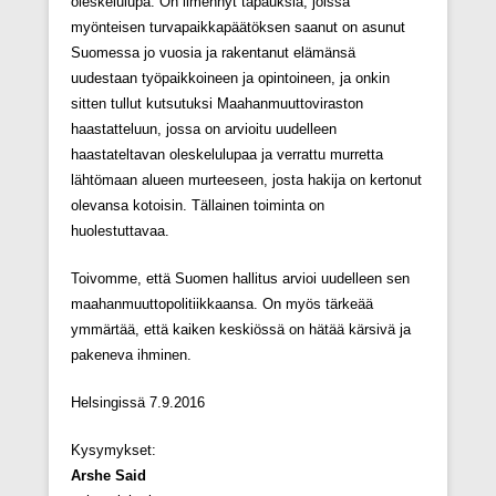
oleskelulupa. On ilmennyt tapauksia, joissa
myönteisen turvapaikkapäätöksen saanut on asunut
Suomessa jo vuosia ja rakentanut elämänsä
uudestaan työpaikkoineen ja opintoineen, ja onkin
sitten tullut kutsutuksi Maahanmuuttoviraston
haastatteluun, jossa on arvioitu uudelleen
haastateltavan oleskelulupaa ja verrattu murretta
lähtömaan alueen murteeseen, josta hakija on kertonut
olevansa kotoisin. Tällainen toiminta on
huolestuttavaa.
Toivomme, että Suomen hallitus arvioi uudelleen sen
maahanmuuttopolitiikkaansa. On myös tärkeää
ymmärtää, että kaiken keskiössä on hätää kärsivä ja
pakeneva ihminen.
Helsingissä 7.9.2016
Kysymykset:
Arshe Said