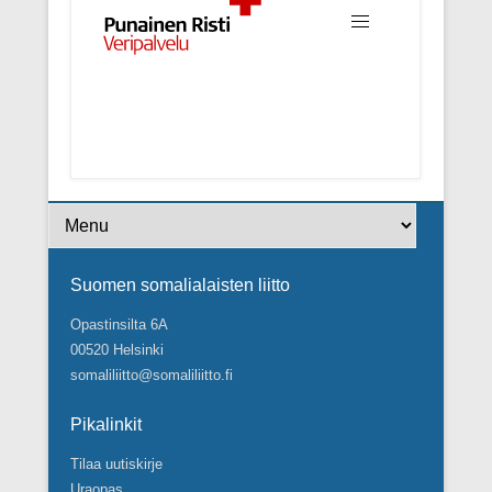
Footer Menu
Suomen somalialaisten liitto
Opastinsilta 6A
00520 Helsinki
somaliliitto@somaliliitto.fi
Pikalinkit
Tilaa uutiskirje
Uraopas