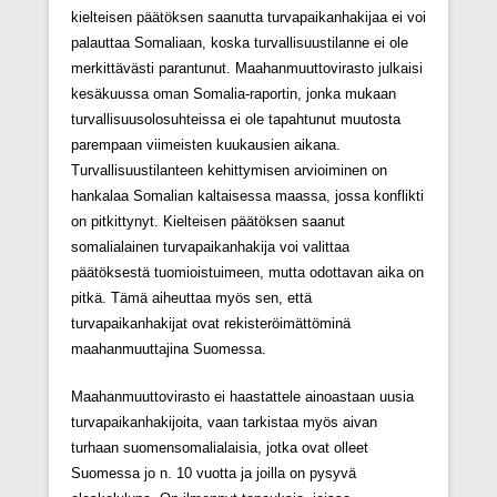
kielteisen päätöksen saanutta turvapaikanhakijaa ei voi
palauttaa Somaliaan, koska turvallisuustilanne ei ole
merkittävästi parantunut. Maahanmuuttovirasto julkaisi
kesäkuussa oman Somalia-raportin, jonka mukaan
turvallisuusolosuhteissa ei ole tapahtunut muutosta
parempaan viimeisten kuukausien aikana.
Turvallisuustilanteen kehittymisen arvioiminen on
hankalaa Somalian kaltaisessa maassa, jossa konflikti
on pitkittynyt. Kielteisen päätöksen saanut
somalialainen turvapaikanhakija voi valittaa
päätöksestä tuomioistuimeen, mutta odottavan aika on
pitkä. Tämä aiheuttaa myös sen, että
turvapaikanhakijat ovat rekisteröimättöminä
maahanmuuttajina Suomessa.
Maahanmuuttovirasto ei haastattele ainoastaan uusia
turvapaikanhakijoita, vaan tarkistaa myös aivan
turhaan suomensomalialaisia, jotka ovat olleet
Suomessa jo n. 10 vuotta ja joilla on pysyvä