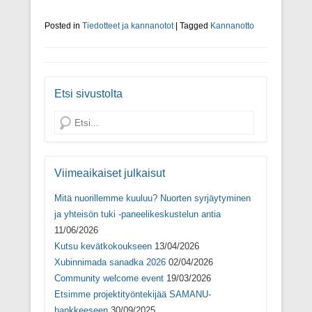
u
u
u
v
u
d
u
a
d
e
d
u
Posted in
e
Tiedotteet ja kannanotot
s
e
t
|
Tagged
Kannanotto
s
s
s
u
s
a
s
u
a
i
a
u
i
k
i
u
k
k
k
d
k
u
k
e
u
n
u
s
Etsi sivustolta
n
a
n
s
a
s
a
a
s
s
s
i
Search
s
a
s
k
a
)
a
k
)
)
u
n
a
s
Viimeaikaiset julkaisut
s
a
Mitä nuorillemme kuuluu? Nuorten syrjäytyminen
)
ja yhteisön tuki -paneelikeskustelun antia
11/06/2026
Kutsu kevätkokoukseen
13/04/2026
Xubinnimada sanadka 2026
02/04/2026
Community welcome event
19/03/2026
Etsimme projektityöntekijää SAMANU-
hankkeeseen
30/09/2025