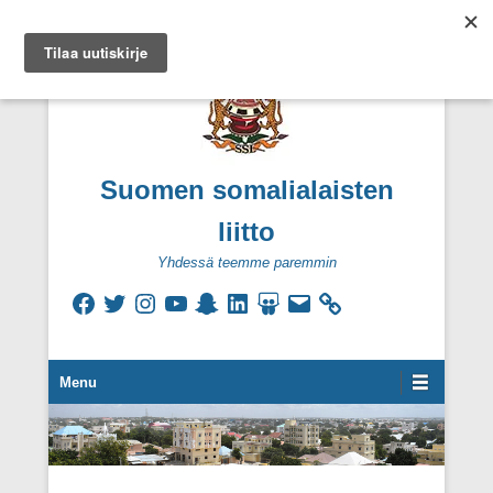
Suomen somalialaisten
liitto
Yhdessä teemme paremmin
Facebook
Twitter
Instagram
YouTube
Snapchat
LinkedIn
SlideShare
Sähköpostiosoite
Secondary Menu
Menu