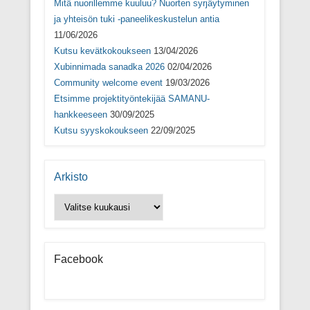
s
Mitä nuorillemme kuuluu? Nuorten syrjäytyminen
a
)
ja yhteisön tuki -paneelikeskustelun antia
11/06/2026
Kutsu kevätkokoukseen
13/04/2026
Xubinnimada sanadka 2026
02/04/2026
Community welcome event
19/03/2026
Etsimme projektityöntekijää SAMANU-
hankkeeseen
30/09/2025
Kutsu syyskokoukseen
22/09/2025
Arkisto
Arkisto
Facebook