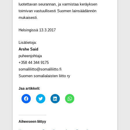
luotettavan seurannan, ja varmistaa keräyksen
toimivan vastuullisesti Suomen lainsäädännön
mukaisesti.
Helsingissä 13.3.2017
Lisätietoja:
Arshe Said
puheenjohtaja
+358 44 344 9175
somaliliitto@somaliliitto.fi
Suomen somalialaisten liitto ry
Jaa artikkeli:
J
J
J
J
a
a
a
a
a
a
a
a
F
T
L
W
a
w
i
h
c
i
n
a
e
t
k
t
Aiheeseen liittyy
b
t
e
s
o
e
d
A