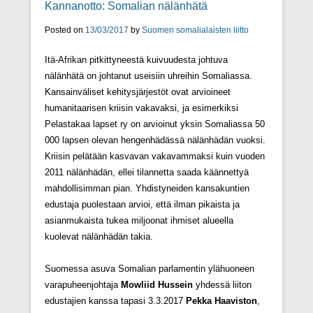
Kannanotto: Somalian nälänhätä
Posted on
13/03/2017
by
Suomen somalialaisten liitto
Itä-Afrikan pitkittyneestä kuivuudesta johtuva
nälänhätä on johtanut useisiin uhreihin Somaliassa.
Kansainväliset kehitysjärjestöt ovat arvioineet
humanitaarisen kriisin vakavaksi, ja esimerkiksi
Pelastakaa lapset ry on arvioinut yksin Somaliassa 50
000 lapsen olevan hengenhädässä nälänhädän vuoksi.
Kriisin pelätään kasvavan vakavammaksi kuin vuoden
2011 nälänhädän, ellei tilannetta saada käännettyä
mahdollisimman pian. Yhdistyneiden kansakuntien
edustaja puolestaan arvioi, että ilman pikaista ja
asianmukaista tukea miljoonat ihmiset alueella
kuolevat nälänhädän takia.
Suomessa asuva Somalian parlamentin ylähuoneen
varapuheenjohtaja
Mowliid Hussein
yhdessä liiton
edustajien kanssa tapasi 3.3.2017
Pekka Haaviston
,