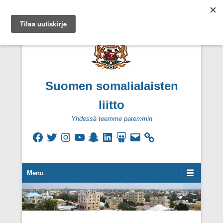
Suomen somalialaisten
liitto
Yhdessä teemme paremmin
Facebook
Twitter
Instagram
YouTube
Snapchat
LinkedIn
SlideShare
Sähköpostiosoite
Secondary Menu
Menu