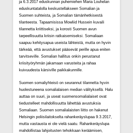
ja 6.3.2017 eduskunnan puhemiehen Maria Louhelan
eduskuntatalolla keskustellakseen Somalian ja
Suomen suhteista, ja Somalian tämänhetkisestä
tilanteesta. Tapaamisissa Mowliid Hussein kuvaili
tilannetta kriittiseksi, ja korosti Suomen avun
tarpeellisuutta kriisin ratkaisemiseksi. Somaliaan
saapuu kehitysapua useista lähteistä, mutta on hyvin
tärkeää, että avustukset pääsevät perille apua eniten
tarvitseville. Somalian hallitus onkin perustanut
kriisityöryhmän jakamaan varusteita ja rahaa
kuivuudesta kärsiville paikkakunnille.
Suomen somaliyhteisö on seurannut tilannetta hyvin
huolestuneena somalialaisen median välityksellä. Halu
auttaa on suuri, ja useat suomensomalialaiset ovat
tiedustelleet mahdollisuutta lähettää avustuksia
Somaliaan. Suomen somalialaisten liitto on hakenut
Helsingin poliisilaitokselta rahankeräyslupaa 9.3.2017,
mutta vastausta ei ole vielä saatu. Rahankeräyslupa
mahdollistaa lahjoitusten tehokkaan keräämisen,