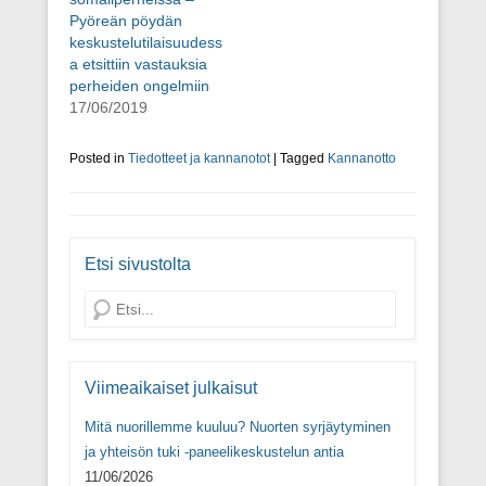
t
u
t
a
Pyöreän pöydän
u
u
u
(
u
u
u
A
keskustelutilaisuudess
u
u
u
v
a etsittiin vastauksia
u
d
u
a
d
e
d
u
perheiden ongelmiin
e
s
e
t
17/06/2019
s
s
s
u
s
a
s
u
a
i
a
u
i
k
i
u
Posted in
Tiedotteet ja kannanotot
|
Tagged
Kannanotto
k
k
k
d
k
u
k
e
u
n
u
s
n
a
n
s
a
s
a
a
s
s
s
i
s
a
s
k
Etsi sivustolta
a
)
a
k
)
)
u
n
Search
a
s
s
a
)
Viimeaikaiset julkaisut
Mitä nuorillemme kuuluu? Nuorten syrjäytyminen
ja yhteisön tuki -paneelikeskustelun antia
11/06/2026