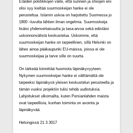
Eräiden poliitikkojen väite, että sunnien ja shiiojen ero
olisi syy kieltää suurmoskeijan hanke ei ole
perusteltua. Islamin uskoa on harjoitettu Suomessa jo
1800 –luvulta lähtien ilman ongelmia. Suurmoskeija
lisäisi yhdenvertaisuutta ja tasa-arvoa sekä edistäisi
uskonnonvälistä keskustelua. Uskomme, että
suurmoskeijan hanke on tarpeellinen, sillä Helsinki on
lähes ainoa pääkaupunki EU-maissa, joissa ei ole
suurmoskeijaa ja tarve sille on suurta.
On tärkeää kiinnittää huomiota läpinäkyvyyteen.
Nykyinen suurmoskeijan hanke ei välttämättä ole
tarpeeksi läpinäkyvä yleisen keskustelun perusteella ja
tämän vuoksi projektiin tulisi tehdä uudistuksia.
Lahjoitukset ulkomailta, kuten Persianlahden maista
ovat tarpeellisia, kunhan toiminta on avointa ja
läpinäkyvää.
Helsingissä 21.3.3017