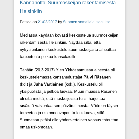
Kannanotto: Suurmoskeijan rakentamisesta
Helsinkiin
Posted on
21/03/2017
by
Suomen somalialaisten liitto
Mediassa käydään kovasti keskustelua suurmoskeijan
rakentamisesta Helsinkiin. Näyttää siltä, että
nykyisenlainen keskustelu suurmoskeijasta aiheuttaa
tarpeetonta pelkoa kansalaisille.
Tänään (20.3.2017) Ylen Ykkösaamussa aiheesta oli
keskustelemassa kansanedustajat
Päivi Räsänen
(kd.) ja
Juha
Vartiainen
(kok.). Keskustelu oli
yksipuolista ja pelkoa luovaa. Muun muassa Räsänen
oli sitä mieltä, että moskeijoissa tulisi harjoittaa
sisäistä valvontaa sen päivärutiineista. Väite on täysin
tarpeeton ja uskonnonvapautta loukkaava, sillä
Suomessa pitäisi olla yhdenvertainen vapaus toteuttaa
omaa uskontoaan.