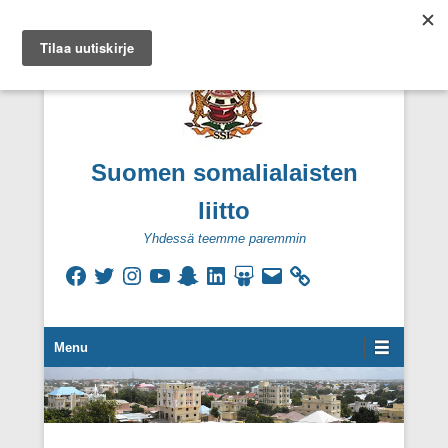
Suomen somalialaisten
liitto
Yhdessä teemme paremmin
Facebook
Twitter
Instagram
YouTube
Snapchat
LinkedIn
SlideShare
Sähköpostiosoite
Secondary Menu
Menu