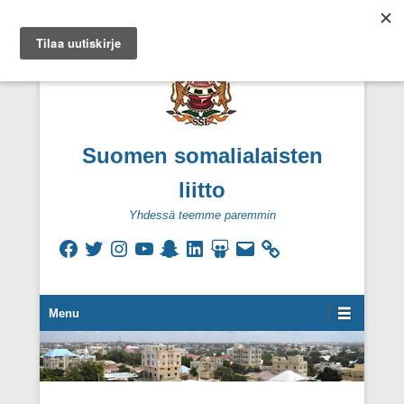
Suomen somalialaisten
liitto
Yhdessä teemme paremmin
Facebook
Twitter
Instagram
YouTube
Snapchat
LinkedIn
SlideShare
Sähköpostiosoite
Secondary Menu
Menu