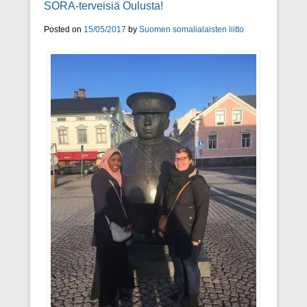
SORA-terveisiä Oulusta!
Posted on
15/05/2017
by
Suomen somalialaisten liitto