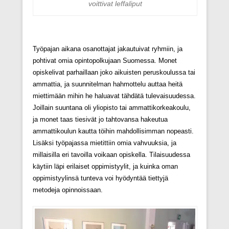
voittivat leffaliput
Työpajan aikana osanottajat jakautuivat ryhmiin, ja
pohtivat omia opintopolkujaan Suomessa. Monet
opiskelivat parhaillaan joko aikuisten peruskoulussa tai
ammattia, ja suunnitelman hahmottelu auttaa heitä
miettimään mihin he haluavat tähdätä tulevaisuudessa.
Joillain suuntana oli yliopisto tai ammattikorkeakoulu,
ja monet taas tiesivät jo tahtovansa hakeutua
ammattikoulun kautta töihin mahdollisimman nopeasti.
Lisäksi työpajassa mietittiin omia vahvuuksia, ja
millaisilla eri tavoilla voikaan opiskella. Tilaisuudessa
käytiin läpi erilaiset oppimistyylit, ja kuinka oman
oppimistyylinsä tunteva voi hyödyntää tiettyjä
metodeja opinnoissaan.