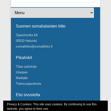
Footer Menu
Suomen somalialaisten liitto
Opastinsilta 6A
00520 Helsinki
somaliliitto@somaliliitto.fi
Pikalinkit
Tilaa uutiskirje
Uraopas
Medialle
Tietosuojaseloste
Etsi sivustolta
Search
Privacy & Cookies: This site uses cookies. By continuing to use this
website, you agree to their use.