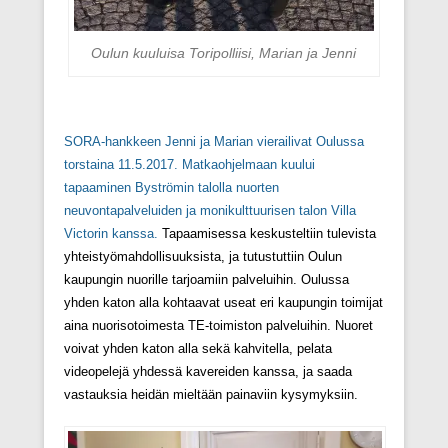
Oulun kuuluisa Toripolliisi, Marian ja Jenni
SORA-hankkeen
Jenni ja Marian vierailivat Oulussa
torstaina 11.5.2017. Matkaohjelmaan kuului
tapaaminen Byströmin talolla nuorten
neuvontapalveluiden ja monikulttuurisen talon Villa
Victorin kanssa.
Tapaamisessa keskusteltiin tulevista
yhteistyömahdollisuuksista, ja tutustuttiin Oulun
kaupungin nuorille tarjoamiin palveluihin. Oulussa
yhden katon alla kohtaavat useat eri kaupungin toimijat
aina nuorisotoimesta TE-toimiston palveluihin. Nuoret
voivat yhden katon alla sekä kahvitella, pelata
videopelejä yhdessä kavereiden kanssa, ja saada
vastauksia heidän mieltään painaviin kysymyksiin.