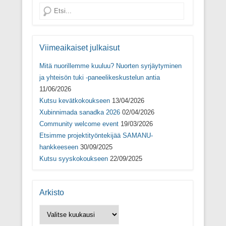
k
u
k
e
u
n
u
s
Search
n
a
n
s
a
s
a
a
s
s
s
i
s
a
s
k
a
)
a
k
)
)
u
Viimeaikaiset julkaisut
n
a
Mitä nuorillemme kuuluu? Nuorten syrjäytyminen
s
s
ja yhteisön tuki -paneelikeskustelun antia
a
)
11/06/2026
Kutsu kevätkokoukseen
13/04/2026
Xubinnimada sanadka 2026
02/04/2026
Community welcome event
19/03/2026
Etsimme projektityöntekijää SAMANU-
hankkeeseen
30/09/2025
Kutsu syyskokoukseen
22/09/2025
Arkisto
Arkisto