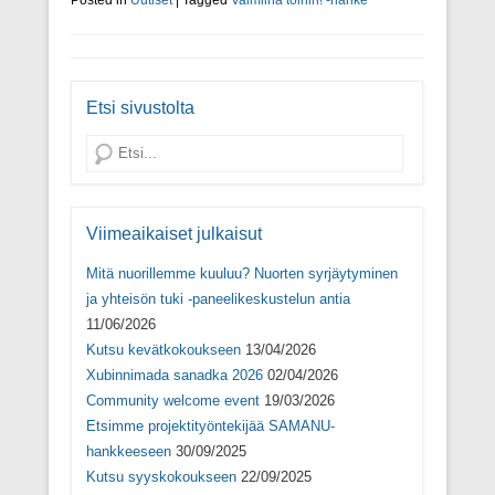
d
e
d
u
e
s
e
t
s
s
s
u
s
a
s
u
a
i
a
u
i
k
i
u
k
k
k
d
Etsi sivustolta
k
u
k
e
u
n
u
s
n
a
n
s
Search
a
s
a
a
s
s
s
i
s
a
s
k
a
)
a
k
)
)
u
n
Viimeaikaiset julkaisut
a
s
s
Mitä nuorillemme kuuluu? Nuorten syrjäytyminen
a
)
ja yhteisön tuki -paneelikeskustelun antia
11/06/2026
Kutsu kevätkokoukseen
13/04/2026
Xubinnimada sanadka 2026
02/04/2026
Community welcome event
19/03/2026
Etsimme projektityöntekijää SAMANU-
hankkeeseen
30/09/2025
Kutsu syyskokoukseen
22/09/2025