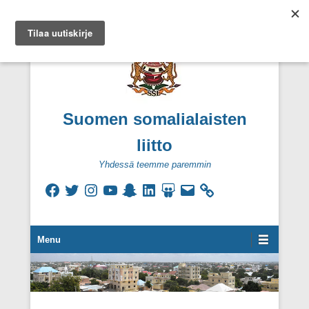
Suomen somalialaisten
liitto
Yhdessä teemme paremmin
Facebook
Twitter
Instagram
YouTube
Snapchat
LinkedIn
SlideShare
Sähköpostiosoite
Secondary Menu
Menu