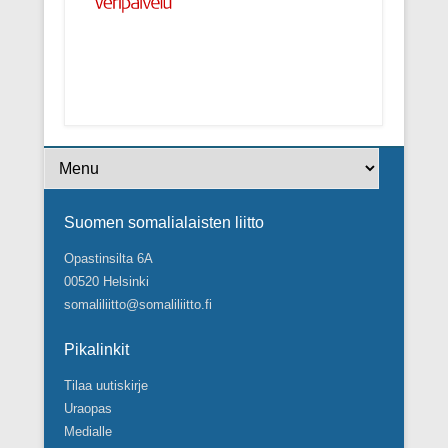
Footer Menu
Suomen somalialaisten liitto
Opastinsilta 6A
00520 Helsinki
somaliliitto@somaliliitto.fi
Pikalinkit
Tilaa uutiskirje
Uraopas
Medialle