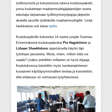
työllistymistä ja kotoutumista tukeva koulutuspaketti,
jossa koulutetaan maahanmuuttajajärjestöjen nuoria
edustajia tarjoamaan työllistymistyöpajoja järjestön
alueella asuville työikäisille maahanmuuttajille. Lisää
hankkeesta voit lukea
täältä
.
Koulutuspäiville kokoontui 14 nuorta ympäri Suomea.
Ensimmäisenä koulutuspäivänä
Pie Hagströmin
ja
Liibaan Sheekhdoon
opastuksella käytiin läpi
työnhaun perusteita: Mistä, miten, milloin töitä voi
saada? Lisäksi pohdittiin millainen on hyvä ohjaaja.
Koulutuksessa käsiteltiin myös luonteenpiirteisen
kuvaavien käyttäytymismallien teoriaa ja korostettiin,
että erilaisuus on voimavara työyhteisössä.