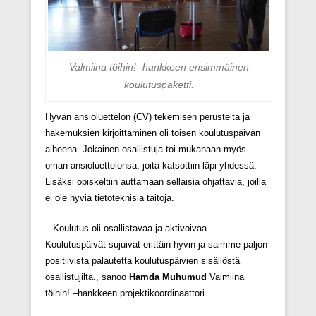
Valmiina töihin! -hankkeen ensimmäinen
koulutuspaketti.
Hyvän ansioluettelon (CV) tekemisen perusteita ja
hakemuksien kirjoittaminen oli toisen koulutuspäivän
aiheena. Jokainen osallistuja toi mukanaan myös
oman ansioluettelonsa, joita katsottiin läpi yhdessä.
Lisäksi opiskeltiin auttamaan sellaisia ohjattavia, joilla
ei ole hyviä tietoteknisiä taitoja.
– Koulutus oli osallistavaa ja aktivoivaa.
Koulutuspäivät sujuivat erittäin hyvin ja saimme paljon
positiivista palautetta koulutuspäivien sisällöstä
osallistujilta., sanoo
Hamda Muhumud
Valmiina
töihin! –hankkeen projektikoordinaattori.