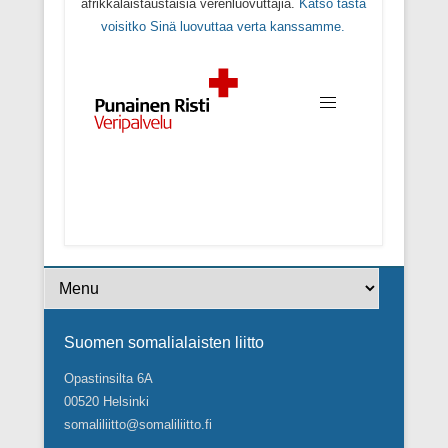
afrikkalaistaustaisia verenluovuttajia.
Katso tästä
voisitko Sinä luovuttaa verta kanssamme.
Footer Menu
Suomen somalialaisten liitto
Opastinsilta 6A
00520 Helsinki
somaliliitto@somaliliitto.fi