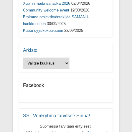
i
k
i
u
Xubinnimada sanadka 2026
02/04/2026
k
k
k
d
k
u
k
e
Community welcome event
19/03/2026
u
n
u
s
n
a
n
s
Etsimme projektityöntekijää SAMANU-
a
s
a
a
hankkeeseen
30/09/2025
s
s
s
i
s
a
s
k
Kutsu syyskokoukseen
22/09/2025
a
)
a
k
)
)
u
n
a
s
Arkisto
s
a
)
Arkisto
Facebook
SSL VeriRyhmä tarvitsee Sinua!
Suomessa tarvitaan erityisesti