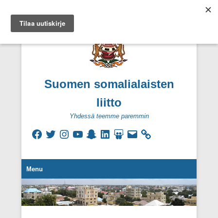
Suomen somalialaisten
liitto
Yhdessä teemme paremmin
Facebook
Twitter
Instagram
YouTube
Snapchat
LinkedIn
SlideShare
Sähköpostiosoite
Secondary Menu
Menu