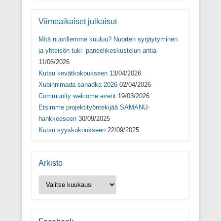
a
u
a
s
u
t
u
s
t
u
t
a
Viimeaikaiset julkaisut
u
u
u
(
u
u
u
A
u
u
u
v
Mitä nuorillemme kuuluu? Nuorten syrjäytyminen
u
d
u
a
d
e
d
u
ja yhteisön tuki -paneelikeskustelun antia
e
s
e
t
11/06/2026
s
s
s
u
s
a
s
u
Kutsu kevätkokoukseen
13/04/2026
a
i
a
u
i
k
i
u
Xubinnimada sanadka 2026
02/04/2026
k
k
k
d
k
u
k
e
Community welcome event
19/03/2026
u
n
u
s
n
a
n
s
Etsimme projektityöntekijää SAMANU-
a
s
a
a
hankkeeseen
30/09/2025
s
s
s
i
s
a
s
k
Kutsu syyskokoukseen
22/09/2025
a
)
a
k
)
)
u
n
a
s
Arkisto
s
a
)
Arkisto