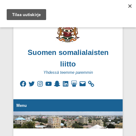
Suomen somalialaisten
liitto
Yhdessä teemme paremmin
Facebook
Twitter
Instagram
YouTube
Snapchat
LinkedIn
SlideShare
Sähköpostiosoite
Secondary Menu
Menu