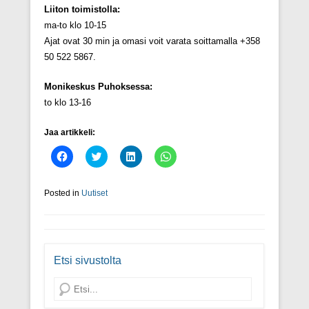
Liiton toimistolla:
ma-to klo 10-15
Ajat ovat 30 min ja omasi voit varata soittamalla +358
50 522 5867.
Monikeskus Puhoksessa:
to klo 13-16
Jaa artikkeli:
J
J
J
J
a
a
a
a
a
a
a
a
F
T
L
W
a
w
i
h
Posted in
Uutiset
c
i
n
a
e
t
k
t
b
t
e
s
o
e
d
A
o
r
I
p
k
i
n
p
i
s
:
p
Etsi sivustolta
s
s
s
a
s
ä
s
l
a
(
ä
v
Search
(
A
(
e
A
v
A
l
v
a
v
u