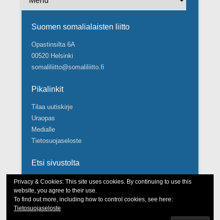
Suomen somalialaisten liitto
Opastinsilta 6A
00520 Helsinki
somaliliitto@somaliliitto.fi
Pikalinkit
Tilaa uutiskirje
Uraopas
Medialle
Tietosuojaseloste
Etsi sivustolta
Search
Privacy & Cookies: This site uses cookies. By continuing to use this
website, you agree to their use.
To find out more, including how to control cookies, see here:
Tietosuojaseloste
Tekijänoikeudet © Suomen somalialaisten liitto 2026.