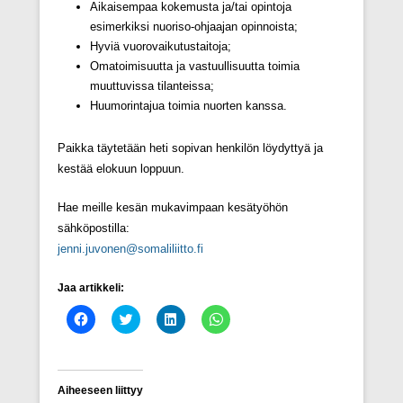
Aikaisempaa kokemusta ja/tai opintoja
esimerkiksi nuoriso-ohjaajan opinnoista;
Hyviä vuorovaikutustaitoja;
Omatoimisuutta ja vastuullisuutta toimia
muuttuvissa tilanteissa;
Huumorintajua toimia nuorten kanssa.
Paikka täytetään heti sopivan henkilön löydyttyä ja
kestää elokuun loppuun.
Hae meille kesän mukavimpaan kesätyöhön
sähköpostilla:
jenni.juvonen@somaliliitto.fi
Jaa artikkeli:
J
J
J
J
a
a
a
a
a
a
a
a
F
T
L
W
a
w
i
h
c
i
n
a
e
t
k
t
Aiheeseen liittyy
b
t
e
s