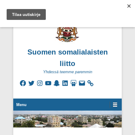
Suomen somalialaisten
liitto
Yhdessä teemme paremmin
Facebook
Twitter
Instagram
YouTube
Snapchat
LinkedIn
SlideShare
Sähköpostiosoite
Secondary Menu
Menu