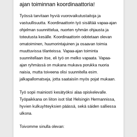
ajan toiminnan koordinaattoria!
Työssä tarvitaan hyviä vuorovaikutustaitoja ja
vastuullisuutta. Koordinaattorin työ sisältää vapaa-ajan
ohjelman suunnittelua, nuorten ryhmän ohjausta ja
toteutusta kesälle. Koordinaattorin odotetaan olevan
omatoiminen, huumorintajuinen ja osaavan toimia
muuttuvissa tilanteissa. Vapaa-ajan toiminta
suunnitellaan itse, eli työ on melko vapaata. Vapaa-
ajan ryhmässä on mukana mukava porukka nuoria
naisia, mutta toiveena olisi suunnitella esim.
jalkapallomatseja, jotta saataisiin myös pojat mukaan.
Työ sopii mainiosti kesätyöksi alaa opiskelevalle.
Työpaikkana on liiton isot tilat Helsingin Hermannissa,
hyvien kulkuyhteyksien päässä, sekä säiden salliessa
ulkona.
Toivomme sinulla olevan: