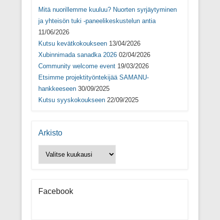
s
s
Mitä nuorillemme kuuluu? Nuorten syrjäytyminen
a
)
ja yhteisön tuki -paneelikeskustelun antia
11/06/2026
Kutsu kevätkokoukseen
13/04/2026
Xubinnimada sanadka 2026
02/04/2026
Community welcome event
19/03/2026
Etsimme projektityöntekijää SAMANU-
hankkeeseen
30/09/2025
Kutsu syyskokoukseen
22/09/2025
Arkisto
Arkisto
Facebook