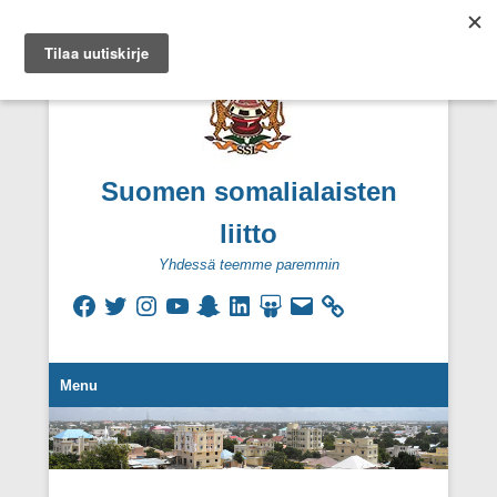
Suomen somalialaisten
liitto
Yhdessä teemme paremmin
Facebook
Twitter
Instagram
YouTube
Snapchat
LinkedIn
SlideShare
Sähköpostiosoite
Secondary Menu
Menu