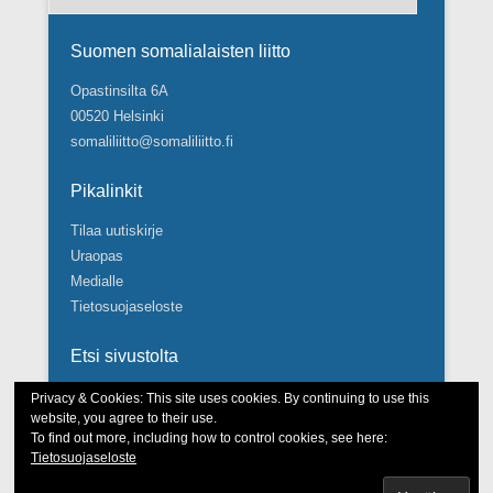
Suomen somalialaisten liitto
Opastinsilta 6A
00520 Helsinki
somaliliitto@somaliliitto.fi
Pikalinkit
Tilaa uutiskirje
Uraopas
Medialle
Tietosuojaseloste
Etsi sivustolta
Search
Privacy & Cookies: This site uses cookies. By continuing to use this
website, you agree to their use.
To find out more, including how to control cookies, see here:
Tietosuojaseloste
Tekijänoikeudet © Suomen somalialaisten liitto 2026.