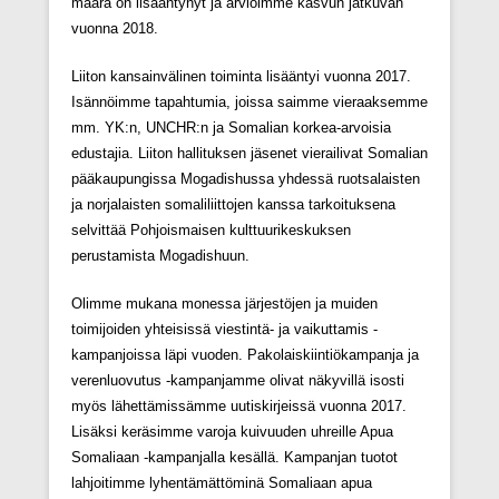
määrä on lisääntynyt ja arvioimme kasvun jatkuvan
vuonna 2018.
Liiton kansainvälinen toiminta lisääntyi vuonna 2017.
Isännöimme tapahtumia, joissa saimme vieraaksemme
mm. YK:n, UNCHR:n ja Somalian korkea-arvoisia
edustajia. Liiton hallituksen jäsenet vierailivat Somalian
pääkaupungissa Mogadishussa yhdessä ruotsalaisten
ja norjalaisten somaliliittojen kanssa tarkoituksena
selvittää Pohjoismaisen kulttuurikeskuksen
perustamista Mogadishuun.
Olimme mukana monessa järjestöjen ja muiden
toimijoiden yhteisissä viestintä- ja vaikuttamis -
kampanjoissa läpi vuoden. Pakolaiskiintiökampanja ja
verenluovutus -kampanjamme olivat näkyvillä isosti
myös lähettämissämme uutiskirjeissä vuonna 2017.
Lisäksi keräsimme varoja kuivuuden uhreille Apua
Somaliaan -kampanjalla kesällä. Kampanjan tuotot
lahjoitimme lyhentämättöminä Somaliaan apua