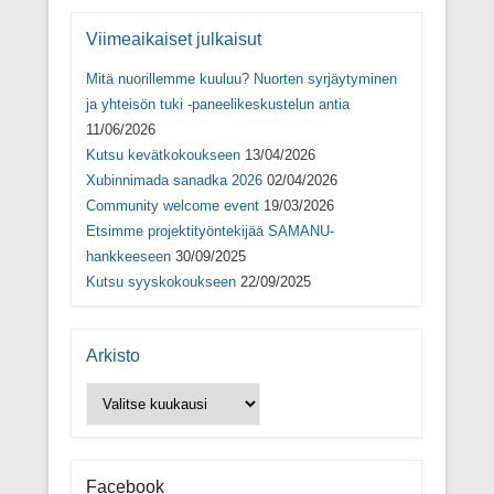
a
u
a
s
u
t
u
s
t
u
t
a
Viimeaikaiset julkaisut
u
u
u
(
u
u
u
A
u
u
u
v
Mitä nuorillemme kuuluu? Nuorten syrjäytyminen
u
d
u
a
d
e
d
u
ja yhteisön tuki -paneelikeskustelun antia
e
s
e
t
11/06/2026
s
s
s
u
s
a
s
u
Kutsu kevätkokoukseen
13/04/2026
a
i
a
u
i
k
i
u
Xubinnimada sanadka 2026
02/04/2026
k
k
k
d
k
u
k
e
Community welcome event
19/03/2026
u
n
u
s
n
a
n
s
Etsimme projektityöntekijää SAMANU-
a
s
a
a
hankkeeseen
30/09/2025
s
s
s
i
s
a
s
k
Kutsu syyskokoukseen
22/09/2025
a
)
a
k
)
)
u
n
a
s
Arkisto
s
a
)
Arkisto
Facebook