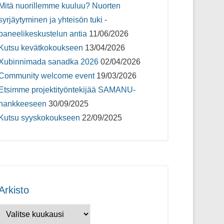
Mitä nuorillemme kuuluu? Nuorten
syrjäytyminen ja yhteisön tuki -
paneelikeskustelun antia
11/06/2026
Kutsu kevätkokoukseen
13/04/2026
Xubinnimada sanadka 2026
02/04/2026
Community welcome event
19/03/2026
Etsimme projektityöntekijää SAMANU-
hankkeeseen
30/09/2025
Kutsu syyskokoukseen
22/09/2025
Arkisto
Arkisto