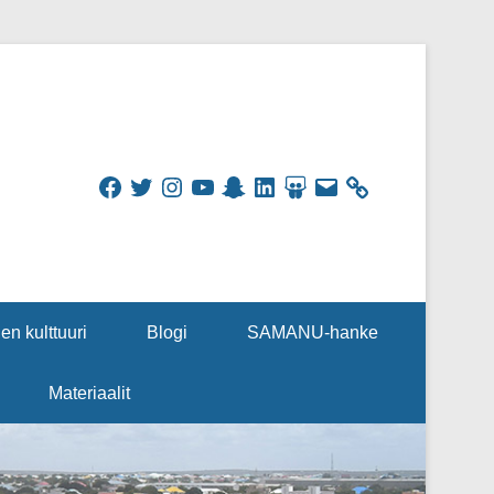
Facebook
Twitter
Instagram
YouTube
Snapchat
LinkedIn
SlideShare
Sähköpostiosoite
en kulttuuri
Blogi
SAMANU-hanke
Materiaalit