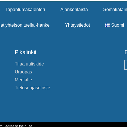
Tapahtumakalenteri
Ajankohtaista
Somalialain
nat yhteisön tuella -hanke
Yhteystiedot
Suomi
Pikalinkit
E
Tilaa uutiskirje
S
Uraopas
Medialle
Tietosuojaseloste
you agree to their use.