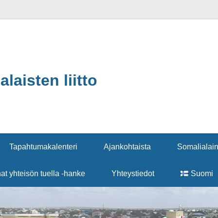
aisten liitto
Tapahtumakalenteri
Ajankohtaista
Somalialain
nat yhteisön tuella -hanke
Yhteystiedot
Suomi