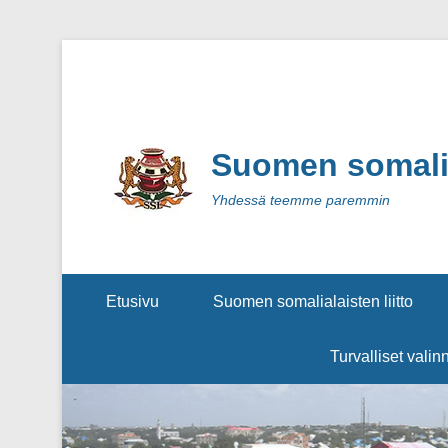
Suomen somalial
Yhdessä teemme paremmin
Secondary Menu
Etusivu
Suomen somalialaisten liitto
Turvalliset valin