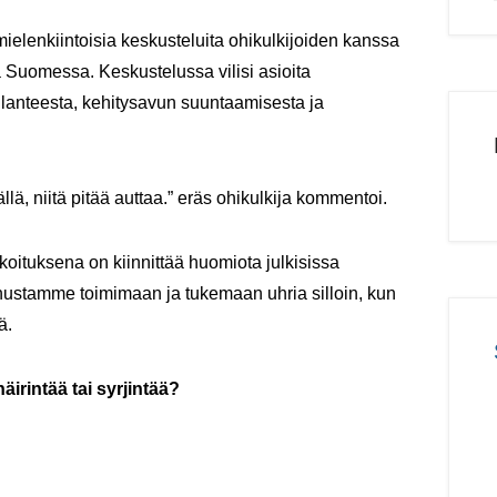
elenkiintoisia keskusteluita ohikulkijoiden kanssa
a Suomessa. Keskustelussa vilisi asioita
lanteesta, kehitysavun suuntaamisesta ja
llä, niitä pitää auttaa.” eräs ohikulkija kommentoi.
oituksena on kiinnittää huomiota julkisissa
nustamme toimimaan ja tukemaan uhria silloin, kun
ä.
rintää tai syrjintää?