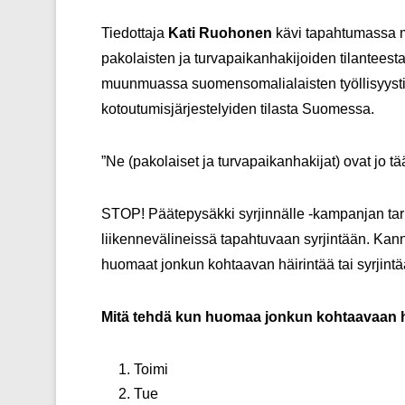
Tiedottaja
Kati Ruohonen
kävi tapahtumassa mi
pakolaisten ja turvapaikanhakijoiden tilanteest
muunmuassa suomensomalialaisten työllisyysti
kotoutumisjärjestelyiden tilasta Suomessa.
”Ne (pakolaiset ja turvapaikanhakijat) ovat jo tää
STOP! Päätepysäkki syrjinnälle -kampanjan tark
liikennevälineissä tapahtuvaan syrjintään. Kan
huomaat jonkun kohtaavan häirintää tai syrjintä
Mitä tehdä kun huomaa jonkun kohtaavaan häi
Toimi
Tue