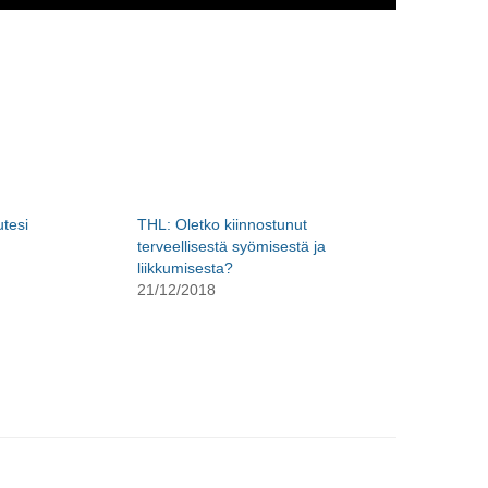
utesi
THL: Oletko kiinnostunut
terveellisestä syömisestä ja
liikkumisesta?
21/12/2018