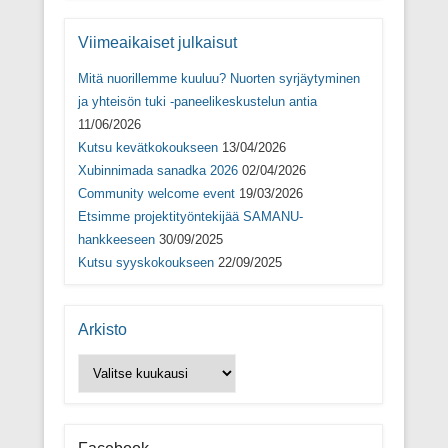
a
u
a
s
u
t
u
s
t
u
t
a
Viimeaikaiset julkaisut
u
u
u
(
u
u
u
A
u
u
u
v
Mitä nuorillemme kuuluu? Nuorten syrjäytyminen
u
d
u
a
d
e
d
u
ja yhteisön tuki -paneelikeskustelun antia
e
s
e
t
11/06/2026
s
s
s
u
s
a
s
u
Kutsu kevätkokoukseen
13/04/2026
a
i
a
u
i
k
i
u
Xubinnimada sanadka 2026
02/04/2026
k
k
k
d
k
u
k
e
Community welcome event
19/03/2026
u
n
u
s
n
a
n
s
Etsimme projektityöntekijää SAMANU-
a
s
a
a
hankkeeseen
30/09/2025
s
s
s
i
s
a
s
k
Kutsu syyskokoukseen
22/09/2025
a
)
a
k
)
)
u
n
a
s
Arkisto
s
a
)
Arkisto