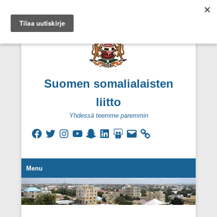
Suomen somalialaisten
liitto
Yhdessä teemme paremmin
Facebook
Twitter
Instagram
YouTube
Snapchat
LinkedIn
SlideShare
Sähköpostiosoite
Secondary Menu
Menu