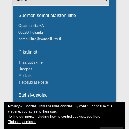
Suomen somalialaisten liitto
Opastinsilta 6A
00520 Helsinki
somaliliitto@somaliliitto.fi
Pikalinkit
Tilaa uutiskirje
Uraopas
Medialle
Tietosuojaseloste
Etsi sivustolta
Search
Privacy & Cookies: This site uses cookies. By continuing to use this
website, you agree to their use.
To find out more, including how to control cookies, see here:
Tietosuojaseloste
Tekijänoikeudet © Suomen somalialaisten liitto 2026.