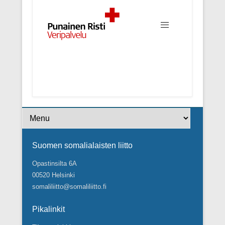
Footer Menu
Suomen somalialaisten liitto
Opastinsilta 6A
00520 Helsinki
somaliliitto@somaliliitto.fi
Pikalinkit