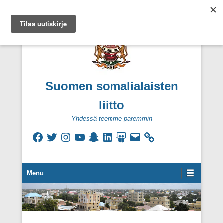
Suomen somalialaisten
liitto
Yhdessä teemme paremmin
Facebook
Twitter
Instagram
YouTube
Snapchat
LinkedIn
SlideShare
Sähköpostiosoite
Secondary Menu
Menu