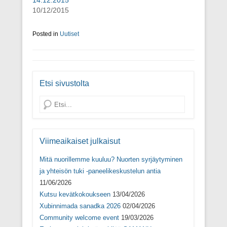
14.12.2015
u
u
u
(
u
u
u
A
10/12/2015
u
u
u
v
u
d
u
a
d
e
d
u
Posted in
e
Uutiset
s
e
t
s
s
s
u
s
a
s
u
a
i
a
u
i
k
i
u
k
k
k
d
k
u
k
e
u
n
u
s
Etsi sivustolta
n
a
n
s
a
s
a
a
s
s
s
i
Search
s
a
s
k
a
)
a
k
)
)
u
n
a
s
Viimeaikaiset julkaisut
s
a
Mitä nuorillemme kuuluu? Nuorten syrjäytyminen
)
ja yhteisön tuki -paneelikeskustelun antia
11/06/2026
Kutsu kevätkokoukseen
13/04/2026
Xubinnimada sanadka 2026
02/04/2026
Community welcome event
19/03/2026