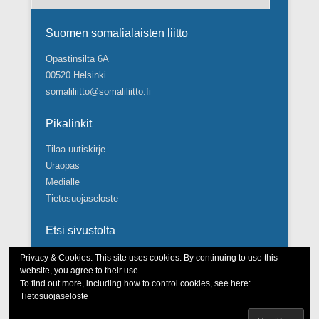
Suomen somalialaisten liitto
Opastinsilta 6A
00520 Helsinki
somaliliitto@somaliliitto.fi
Pikalinkit
Tilaa uutiskirje
Uraopas
Medialle
Tietosuojaseloste
Etsi sivustolta
Search
Privacy & Cookies: This site uses cookies. By continuing to use this
website, you agree to their use.
To find out more, including how to control cookies, see here:
Tietosuojaseloste
Tekijänoikeudet © Suomen somalialaisten liitto 2026.