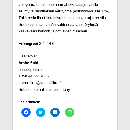
veriryhmä on nimenomaan afrikkalaissyntyisillä
esiintyvä harvinainen veriryhmä (esiintyvyys alle 1 %).
Tällä hetkellä afrikkalaistaustaisia luovuttajia on siis
Suomessa liian vähän suhteessa väestöryhmän
kasvavaan kokoon ja potilaiden määrään.
Helsingissä 3.4.2018
Lisätietoja:
Arshe Said
puheenjohtaja
+358 44 344 9175
somaliliitto@somaliliitto.fi
Suomen somalialaisten liitto ry
Jaa artikkeli:
J
J
J
J
a
a
a
a
a
a
a
a
F
T
L
W
a
w
i
h