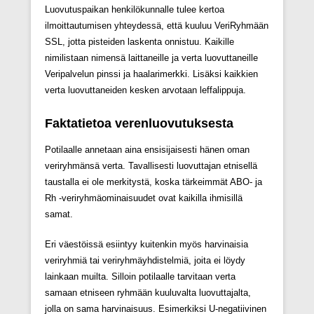
Luovutuspaikan henkilökunnalle tulee kertoa
ilmoittautumisen yhteydessä, että kuuluu VeriRyhmään
SSL, jotta pisteiden laskenta onnistuu. Kaikille
nimilistaan nimensä laittaneille ja verta luovuttaneille
Veripalvelun pinssi ja haalarimerkki. Lisäksi kaikkien
verta luovuttaneiden kesken arvotaan leffalippuja.
Faktatietoa verenluovutuksesta
Potilaalle annetaan aina ensisijaisesti hänen oman
veriryhmänsä verta. Tavallisesti luovuttajan etnisellä
taustalla ei ole merkitystä, koska tärkeimmät ABO- ja
Rh -veriryhmäominaisuudet ovat kaikilla ihmisillä
samat.
Eri väestöissä esiintyy kuitenkin myös harvinaisia
veriryhmiä tai veriryhmäyhdistelmiä, joita ei löydy
lainkaan muilta. Silloin potilaalle tarvitaan verta
samaan etniseen ryhmään kuuluvalta luovuttajalta,
jolla on sama harvinaisuus. Esimerkiksi U-negatiivinen