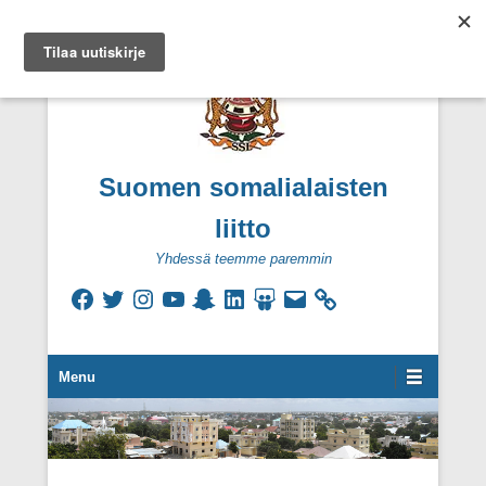
Suomen somalialaisten
liitto
Yhdessä teemme paremmin
Facebook
Twitter
Instagram
YouTube
Snapchat
LinkedIn
SlideShare
Sähköpostiosoite
Secondary Menu
Menu