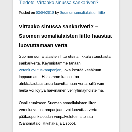
Tiedote: Virtaako sinussa sankariveri?
Posted on
03/04/2018
by
Suomen somalialaisten liitto
Virtaako sinussa sankariveri? –
Suomen somalialaisten liitto haastaa
luovuttamaan verta
Suomen somalialaisten liitto etsii afrikkalaistaustaista
sankariverta. Käynnistämme tänään
verenluovutuskampanjan
, joka kestää kesäkuun
loppuun asti. Haluamme kannustaa
afrikkalaistaustaisia luovuttamaan verta, sillä vain
heiltä voi löytyä harvinainen veriryhmäyhdistelmä.
Osallistuakseen Suomen somalialaisten liiton
verenluovutuskampanjaan, voi luovuttaa verta
pääkaupunkiseudun veripalvelutoimistoissa
(Sanomatalo, Kivihaka ja Espoo).