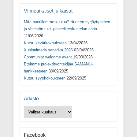
n
a
s
Viimeaikaiset julkaisut
s
a
Mitä nuorillemme kuuluu? Nuorten syrjäytyminen
)
ja yhteisön tuki -paneelikeskustelun antia
11/06/2026
Kutsu kevätkokoukseen
13/04/2026
Xubinnimada sanadka 2026
02/04/2026
Community welcome event
19/03/2026
Etsimme projektityöntekijää SAMANU-
hankkeeseen
30/09/2025
Kutsu syyskokoukseen
22/09/2025
Arkisto
Arkisto
Facebook