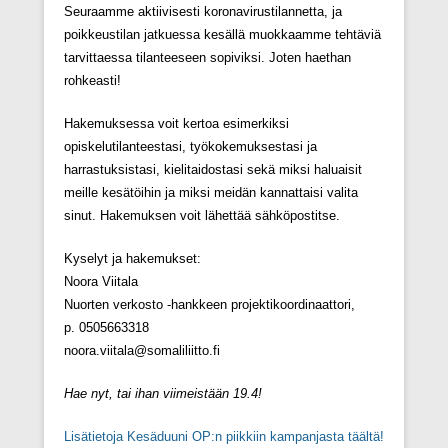
Seuraamme aktiivisesti koronavirustilannetta, ja
poikkeustilan jatkuessa kesällä muokkaamme tehtäviä
tarvittaessa tilanteeseen sopiviksi. Joten haethan
rohkeasti!
Hakemuksessa voit kertoa esimerkiksi
opiskelutilanteestasi, työkokemuksestasi ja
harrastuksistasi, kielitaidostasi sekä miksi haluaisit
meille kesätöihin ja miksi meidän kannattaisi valita
sinut. Hakemuksen voit lähettää sähköpostitse.
Kyselyt ja hakemukset:
Noora Viitala
Nuorten verkosto -hankkeen projektikoordinaattori,
p. 0505663318
noora.viitala@somaliliitto.fi
Hae nyt, tai ihan viimeistään 19.4!
Lisätietoja Kesäduuni OP:n piikkiin kampanjasta täältä
!