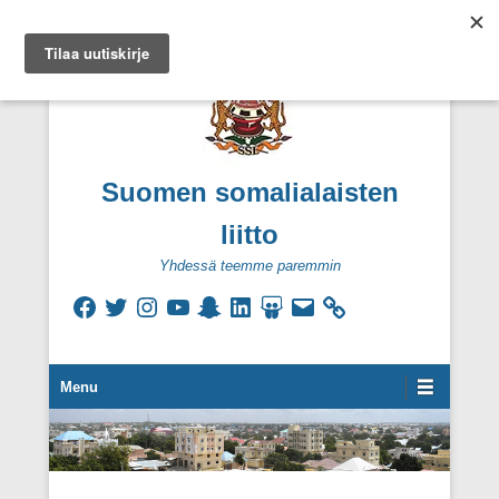
Suomen somalialaisten
liitto
Yhdessä teemme paremmin
Facebook
Twitter
Instagram
YouTube
Snapchat
LinkedIn
SlideShare
Sähköpostiosoite
Secondary Menu
Menu