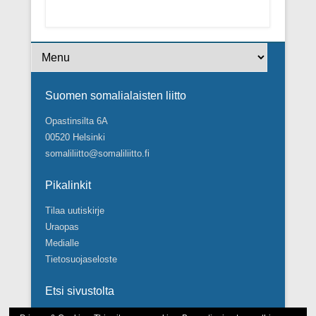
Footer Menu
Suomen somalialaisten liitto
Opastinsilta 6A
00520 Helsinki
somaliliitto@somaliliitto.fi
Pikalinkit
Tilaa uutiskirje
Uraopas
Medialle
Tietosuojaseloste
Etsi sivustolta