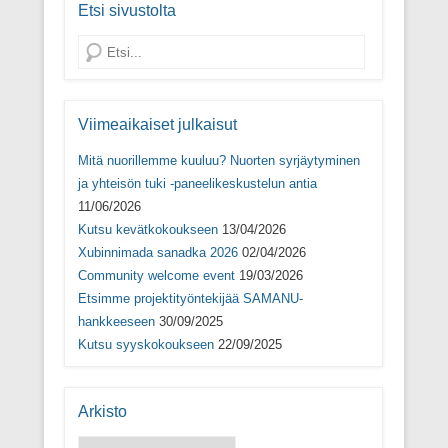
i
k
i
u
Etsi sivustolta
k
k
k
d
k
u
k
e
u
n
u
s
Search
n
a
n
s
a
s
a
a
s
s
s
i
s
a
s
k
a
)
a
k
)
)
u
Viimeaikaiset julkaisut
n
a
Mitä nuorillemme kuuluu? Nuorten syrjäytyminen
s
s
ja yhteisön tuki -paneelikeskustelun antia
a
)
11/06/2026
Kutsu kevätkokoukseen
13/04/2026
Xubinnimada sanadka 2026
02/04/2026
Community welcome event
19/03/2026
Etsimme projektityöntekijää SAMANU-
hankkeeseen
30/09/2025
Kutsu syyskokoukseen
22/09/2025
Arkisto
Arkisto