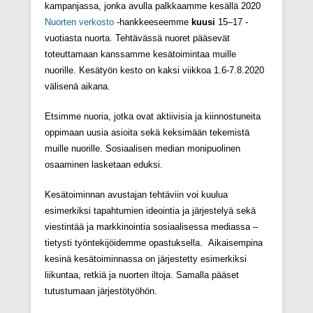
kampanjassa, jonka avulla palkkaamme kesällä 2020
Nuorten verkosto
-hankkeeseemme
kuusi
15–17 -
vuotiasta nuorta. Tehtävässä nuoret pääsevät
toteuttamaan kanssamme kesätoimintaa muille
nuorille. Kesätyön kesto on kaksi viikkoa 1.6-7.8.2020
välisenä aikana.
Etsimme nuoria, jotka ovat aktiivisia ja kiinnostuneita
oppimaan uusia asioita sekä keksimään tekemistä
muille nuorille. Sosiaalisen median monipuolinen
osaaminen lasketaan eduksi.
Kesätoiminnan avustajan tehtäviin voi kuulua
esimerkiksi tapahtumien ideointia ja järjestelyä sekä
viestintää ja markkinointia sosiaalisessa mediassa –
tietysti työntekijöidemme opastuksella. Aikaisempina
kesinä kesätoiminnassa on järjestetty esimerkiksi
liikuntaa, retkiä ja nuorten iltoja. Samalla pääset
tutustumaan järjestötyöhön.