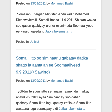
Posted on
13/09/2011
by
Mohamed Bashiir
Somalian Energian Ministeri Abdulkadir Mohamed
Diesow vieraili Somaliliitossa 11.9.2011 Shirkan waxaa
soo qaban qaabiyay ururka midnimada Soomaaliyeed
ee Finald ujeedanu
Jatka lukemista →
Posted in
Uutiset
Somaliliitto oo siminaar u qabatay dadka
shaqo la aanta ah ee Soomaaliyeed
9.9.2011(+Sawirro)
Posted on
13/09/2011
by
Mohamed Bashiir
Työttömille suunnattu seminaari Taariikhdu markay
ahayd 9.9.2011 ayaa Siminaar ay soo qaban
qaabsay Somaliliitto lagu qabtay xafiiska Somaliliito
waxaana lagu baranayay sidi
Jatka lukemista →