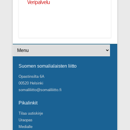
Footer Menu
Suomen somalialaisten liitto
Opastinsilta 6A
00520 Helsinki
somaliliitto@somaliliitto.fi
Pikalinkit
Tilaa uutiskirje
Uraopas
Medialle