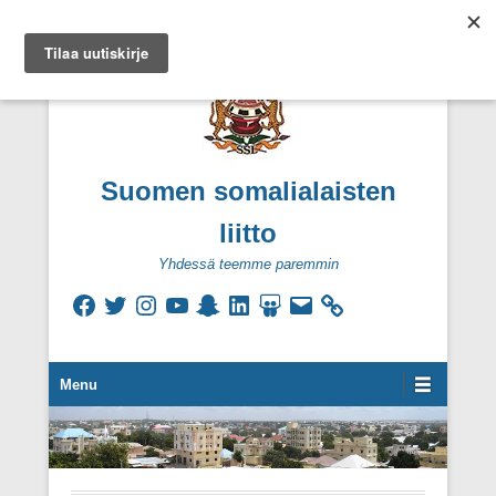
Suomen somalialaisten
liitto
Yhdessä teemme paremmin
Facebook
Twitter
Instagram
YouTube
Snapchat
LinkedIn
SlideShare
Sähköpostiosoite
Secondary Menu
Menu