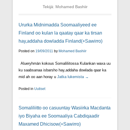
Tekijä:
Mohamed Bashiir
Ururka Midnimadda Soomaaliyeed ee
Finland oo kulan la qaatay qaar ka tirsan
hay,addaha dowladda Finland(+Sawirro)
Posted on
19/09/2011
by
Mohamed Bashiir
Alueryhmän kokous Somaliliitossa Kulankan waxa uu
ku saabsanaa isbarsho hay,addaha dowlada qaar ka
mid ah oo aan horay u
Jatka lukemista →
Posted in
Uutiset
Somaliliitto oo casuuntay Wasiirka Macdanta
iyo Biyaha ee Soomaaliya Cabdiqaadir
Maxamed Dhicisow(+Sawirro)